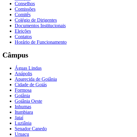
Conselhos
Comissões
Comitês
Colégio de Dirigentes
Documentos Institucionais
Eleições
Contatos
Horário de Funcionamento
Câmpus
Águas Lindas
Anápolis
Aparecida de Goiânia
Cidade de Goiás
Formosa
Goiânia
Goiânia Oeste
Inhumas
Itumbiara
Jataí
Luziânia
Senador Canedo
Uruaçu