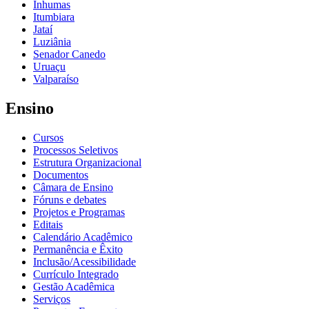
Inhumas
Itumbiara
Jataí
Luziânia
Senador Canedo
Uruaçu
Valparaíso
Ensino
Cursos
Processos Seletivos
Estrutura Organizacional
Documentos
Câmara de Ensino
Fóruns e debates
Projetos e Programas
Editais
Calendário Acadêmico
Permanência e Êxito
Inclusão/Acessibilidade
Currículo Integrado
Gestão Acadêmica
Serviços