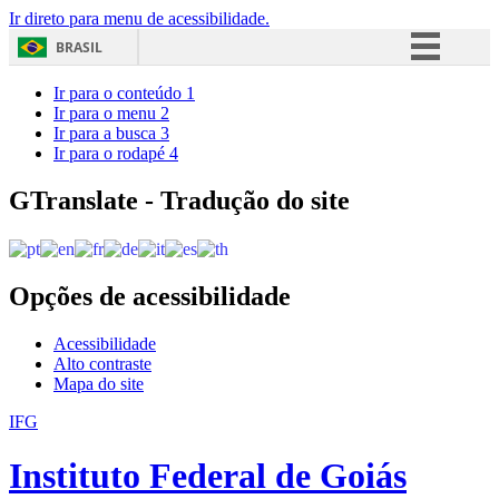
Ir direto para menu de acessibilidade.
BRASIL
Simplifique!
Ir para o conteúdo
1
Ir para o menu
2
Comunica BR
Ir para a busca
3
Ir para o rodapé
4
Participe
Acesso à informação
GTranslate - Tradução do site
Legislação
Canais
Opções de acessibilidade
Acessibilidade
Alto contraste
Mapa do site
IFG
Instituto Federal de Goiás