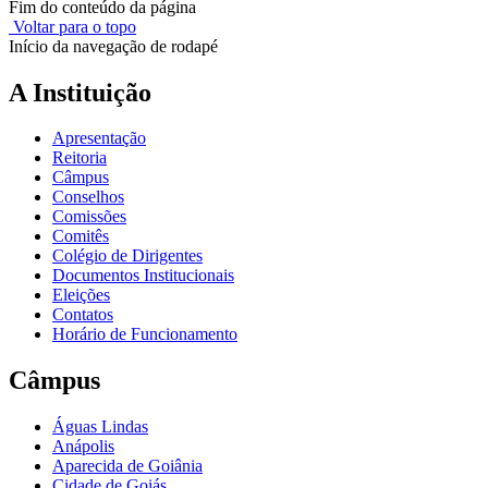
Fim do conteúdo da página
Voltar para o topo
Início da navegação de rodapé
A Instituição
Apresentação
Reitoria
Câmpus
Conselhos
Comissões
Comitês
Colégio de Dirigentes
Documentos Institucionais
Eleições
Contatos
Horário de Funcionamento
Câmpus
Águas Lindas
Anápolis
Aparecida de Goiânia
Cidade de Goiás