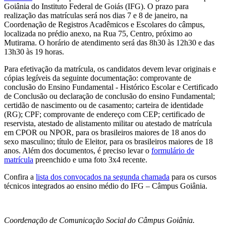
Goiânia do Instituto Federal de Goiás (IFG). O prazo para
realização das matrículas será nos dias 7 e 8 de janeiro, na
Coordenação de Registros Acadêmicos e Escolares do câmpus,
localizada no prédio anexo, na Rua 75, Centro, próximo ao
Mutirama. O horário de atendimento será das 8h30 às 12h30 e das
13h30 às 19 horas.
Para efetivação da matrícula, os candidatos devem levar originais e
cópias legíveis da seguinte documentação: comprovante de
conclusão do Ensino Fundamental - Histórico Escolar e Certificado
de Conclusão ou declaração de conclusão do ensino Fundamental;
certidão de nascimento ou de casamento; carteira de identidade
(RG); CPF; comprovante de endereço com CEP; certificado de
reservista, atestado de alistamento militar ou atestado de matrícula
em CPOR ou NPOR, para os brasileiros maiores de 18 anos do
sexo masculino; título de Eleitor, para os brasileiros maiores de 18
anos. Além dos documentos, é preciso levar o
formulário de
matrícula
preenchido e uma foto 3x4 recente.
Confira a
lista dos convocados na segunda chamada
para os cursos
técnicos integrados ao ensino médio do IFG – Câmpus Goiânia.
Coordenação de Comunicação Social do Câmpus Goiânia.