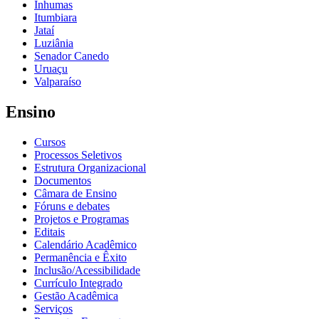
Inhumas
Itumbiara
Jataí
Luziânia
Senador Canedo
Uruaçu
Valparaíso
Ensino
Cursos
Processos Seletivos
Estrutura Organizacional
Documentos
Câmara de Ensino
Fóruns e debates
Projetos e Programas
Editais
Calendário Acadêmico
Permanência e Êxito
Inclusão/Acessibilidade
Currículo Integrado
Gestão Acadêmica
Serviços