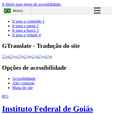
Ir direto para menu de acessibilidade.
BRASIL
Simplifique!
Ir para o conteúdo
1
Ir para o menu
2
Comunica BR
Ir para a busca
3
Ir para o rodapé
4
Participe
Acesso à informação
GTranslate - Tradução do site
Legislação
Canais
Opções de acessibilidade
Acessibilidade
Alto contraste
Mapa do site
IFG
Instituto Federal de Goiás