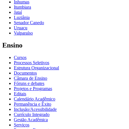
Inhumas
Itumbiara
Jataí
Luziânia
Senador Canedo
Uruaçu
Valparaíso
Ensino
Cursos
Processos Seletivos
Estrutura Organizacional
Documentos
Câmara de Ensino
Fóruns e debates
Projetos e Programas
Editais
Calendário Acadêmico
Permanência e Êxito
Inclusão/Acessibilidade
Currículo Integrado
Gestão Acadêmica
Serviços