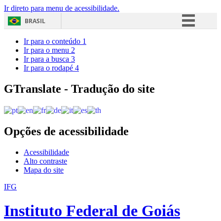
Ir direto para menu de acessibilidade.
BRASIL
Simplifique!
Ir para o conteúdo
1
Ir para o menu
2
Comunica BR
Ir para a busca
3
Ir para o rodapé
4
Participe
Acesso à informação
GTranslate - Tradução do site
Legislação
Canais
Opções de acessibilidade
Acessibilidade
Alto contraste
Mapa do site
IFG
Instituto Federal de Goiás