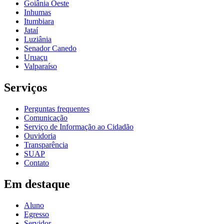
Goiânia Oeste
Inhumas
Itumbiara
Jataí
Luziânia
Senador Canedo
Uruaçu
Valparaíso
Serviços
Perguntas frequentes
Comunicação
Serviço de Informação ao Cidadão
Ouvidoria
Transparência
SUAP
Contato
Em destaque
Aluno
Egresso
Servidor