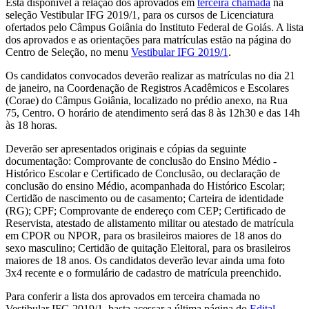
Está disponível a relação dos aprovados em
terceira chamada
na
seleção Vestibular IFG 2019/1, para os cursos de Licenciatura
ofertados pelo Câmpus Goiânia do Instituto Federal de Goiás. A lista
dos aprovados e as orientações para matrículas estão na página do
Centro de Seleção, no menu
Vestibular IFG 2019/1
.
Os candidatos convocados deverão realizar as matrículas no dia 21
de janeiro, na Coordenação de Registros Acadêmicos e Escolares
(Corae) do Câmpus Goiânia, localizado no prédio anexo, na Rua
75, Centro. O horário de atendimento será das 8 às 12h30 e das 14h
às 18 horas.
Deverão ser apresentados originais e cópias da seguinte
documentação: Comprovante de conclusão do Ensino Médio -
Histórico Escolar e Certificado de Conclusão, ou declaração de
conclusão do ensino Médio, acompanhada do Histórico Escolar;
Certidão de nascimento ou de casamento; Carteira de identidade
(RG); CPF; Comprovante de endereço com CEP; Certificado de
Reservista, atestado de alistamento militar ou atestado de matrícula
em CPOR ou NPOR, para os brasileiros maiores de 18 anos do
sexo masculino; Certidão de quitação Eleitoral, para os brasileiros
maiores de 18 anos. Os candidatos deverão levar ainda uma foto
3x4 recente e o formulário de cadastro de matrícula preenchido.
Para conferir a lista dos aprovados em terceira chamada no
Vestibular IFG 2019/1, basta acessar a última página do
Edital