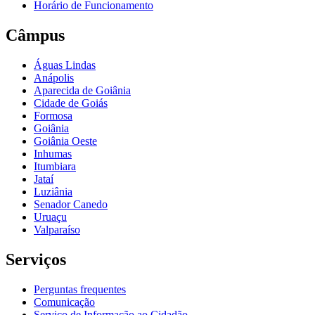
Horário de Funcionamento
Câmpus
Águas Lindas
Anápolis
Aparecida de Goiânia
Cidade de Goiás
Formosa
Goiânia
Goiânia Oeste
Inhumas
Itumbiara
Jataí
Luziânia
Senador Canedo
Uruaçu
Valparaíso
Serviços
Perguntas frequentes
Comunicação
Serviço de Informação ao Cidadão