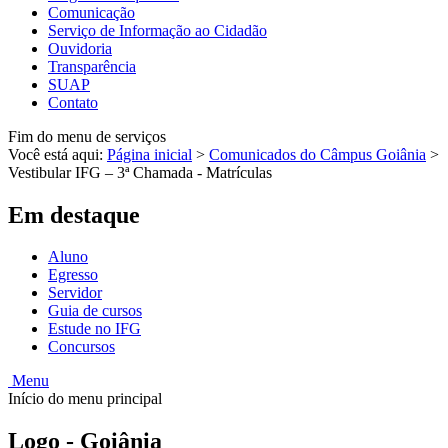
Comunicação
Serviço de Informação ao Cidadão
Ouvidoria
Transparência
SUAP
Contato
Fim do menu de serviços
Você está aqui:
Página inicial
>
Comunicados do Câmpus Goiânia
>
Vestibular IFG – 3ª Chamada - Matrículas
Em destaque
Aluno
Egresso
Servidor
Guia de cursos
Estude no IFG
Concursos
Menu
Início do menu principal
Logo - Goiânia