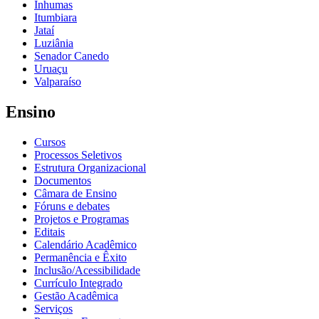
Inhumas
Itumbiara
Jataí
Luziânia
Senador Canedo
Uruaçu
Valparaíso
Ensino
Cursos
Processos Seletivos
Estrutura Organizacional
Documentos
Câmara de Ensino
Fóruns e debates
Projetos e Programas
Editais
Calendário Acadêmico
Permanência e Êxito
Inclusão/Acessibilidade
Currículo Integrado
Gestão Acadêmica
Serviços