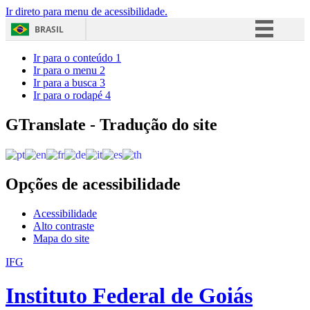
Ir direto para menu de acessibilidade.
BRASIL
Simplifique!
Ir para o conteúdo
1
Ir para o menu
2
Comunica BR
Ir para a busca
3
Ir para o rodapé
4
Participe
Acesso à informação
GTranslate - Tradução do site
Legislação
Canais
Opções de acessibilidade
Acessibilidade
Alto contraste
Mapa do site
IFG
Instituto Federal de Goiás