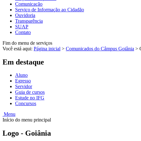
Comunicação
Serviço de Informação ao Cidadão
Ouvidoria
Transparência
SUAP
Contato
Fim do menu de serviços
Você está aqui:
Página inicial
>
Comunicados do Câmpus Goiânia
>
Em destaque
Aluno
Egresso
Servidor
Guia de cursos
Estude no IFG
Concursos
Menu
Início do menu principal
Logo - Goiânia