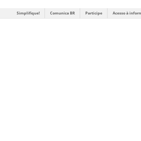
Simplifique!
Comunica BR
Participe
Acesso à infor