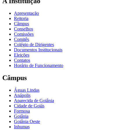
A Instituição
Apresentação
Reitoria
Câmpus
Conselhos
Comissões
Comitês
Colégio de Dirigentes
Documentos Institucionais
Eleições
Contatos
Horário de Funcionamento
Câmpus
Águas Lindas
Anápolis
Aparecida de Goiânia
Cidade de Goiás
Formosa
Goiânia
Goiânia Oeste
Inhumas