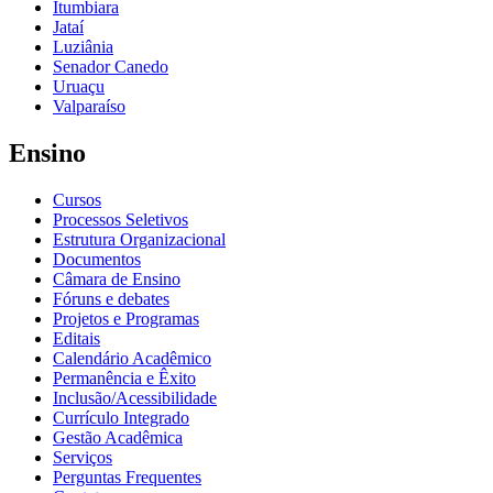
Itumbiara
Jataí
Luziânia
Senador Canedo
Uruaçu
Valparaíso
Ensino
Cursos
Processos Seletivos
Estrutura Organizacional
Documentos
Câmara de Ensino
Fóruns e debates
Projetos e Programas
Editais
Calendário Acadêmico
Permanência e Êxito
Inclusão/Acessibilidade
Currículo Integrado
Gestão Acadêmica
Serviços
Perguntas Frequentes