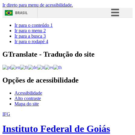
Ir direto para menu de acessibilidade.
BRASIL
Simplifique!
Ir para o conteúdo
1
Ir para o menu
2
Comunica BR
Ir para a busca
3
Ir para o rodapé
4
Participe
Acesso à informação
GTranslate - Tradução do site
Legislação
Canais
Opções de acessibilidade
Acessibilidade
Alto contraste
Mapa do site
IFG
Instituto Federal de Goiás