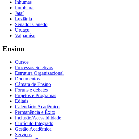
Inhumas
Itumbiara
Jataí
Luziânia
Senador Canedo
Uruaçu
Valparaíso
Ensino
Cursos
Processos Seletivos
Estrutura Organizacional
Documentos
Câmara de Ensino
Fóruns e debates
Projetos e Programas
Editais
Calendário Acadêmico
Permanência e Êxito
Inclusão/Acessibilidade
Currículo Integrado
Gestão Acadêmica
Serviços