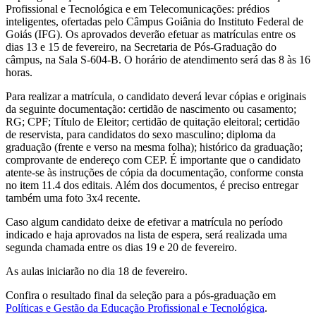
Profissional e Tecnológica e em Telecomunicações: prédios
inteligentes, ofertadas pelo Câmpus Goiânia do Instituto Federal de
Goiás (IFG). Os aprovados deverão efetuar as matrículas entre os
dias 13 e 15 de fevereiro, na Secretaria de Pós-Graduação do
câmpus, na Sala S-604-B. O horário de atendimento será das 8 às 16
horas.
Para realizar a matrícula, o candidato deverá levar cópias e originais
da seguinte documentação: certidão de nascimento ou casamento;
RG; CPF; Título de Eleitor; certidão de quitação eleitoral; certidão
de reservista, para candidatos do sexo masculino; diploma da
graduação (frente e verso na mesma folha); histórico da graduação;
comprovante de endereço com CEP. É importante que o candidato
atente-se às instruções de cópia da documentação, conforme consta
no item 11.4 dos editais. Além dos documentos, é preciso entregar
também uma foto 3x4 recente.
Caso algum candidato deixe de efetivar a matrícula no período
indicado e haja aprovados na lista de espera, será realizada uma
segunda chamada entre os dias 19 e 20 de fevereiro.
As aulas iniciarão no dia 18 de fevereiro.
Confira o resultado final da seleção para a pós-graduação em
Políticas e Gestão da Educação Profissional e Tecnológica
.