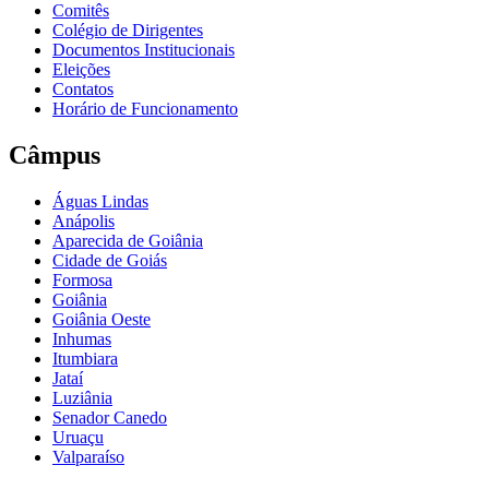
Comitês
Colégio de Dirigentes
Documentos Institucionais
Eleições
Contatos
Horário de Funcionamento
Câmpus
Águas Lindas
Anápolis
Aparecida de Goiânia
Cidade de Goiás
Formosa
Goiânia
Goiânia Oeste
Inhumas
Itumbiara
Jataí
Luziânia
Senador Canedo
Uruaçu
Valparaíso