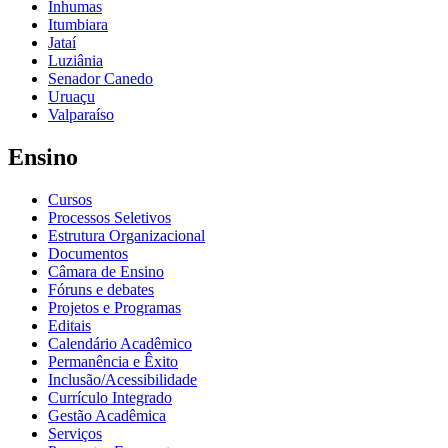
Inhumas
Itumbiara
Jataí
Luziânia
Senador Canedo
Uruaçu
Valparaíso
Ensino
Cursos
Processos Seletivos
Estrutura Organizacional
Documentos
Câmara de Ensino
Fóruns e debates
Projetos e Programas
Editais
Calendário Acadêmico
Permanência e Êxito
Inclusão/Acessibilidade
Currículo Integrado
Gestão Acadêmica
Serviços