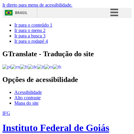
Ir direto para menu de acessibilidade.
BRASIL
Simplifique!
Ir para o conteúdo
1
Ir para o menu
2
Comunica BR
Ir para a busca
3
Ir para o rodapé
4
Participe
Acesso à informação
GTranslate - Tradução do site
Legislação
Canais
Opções de acessibilidade
Acessibilidade
Alto contraste
Mapa do site
IFG
Instituto Federal de Goiás