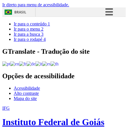
Ir direto para menu de acessibilidade.
BRASIL
Simplifique!
Ir para o conteúdo
1
Ir para o menu
2
Comunica BR
Ir para a busca
3
Ir para o rodapé
4
Participe
Acesso à informação
GTranslate - Tradução do site
Legislação
Canais
Opções de acessibilidade
Acessibilidade
Alto contraste
Mapa do site
IFG
Instituto Federal de Goiás