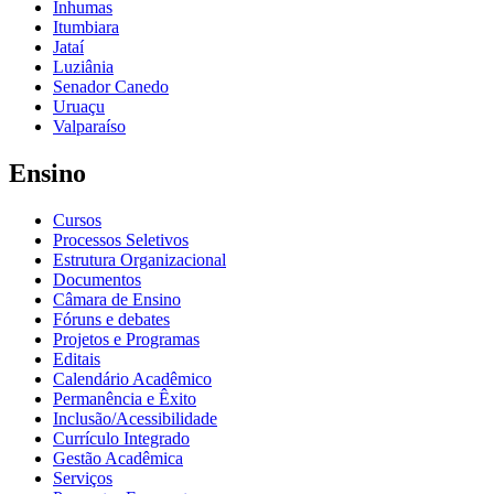
Inhumas
Itumbiara
Jataí
Luziânia
Senador Canedo
Uruaçu
Valparaíso
Ensino
Cursos
Processos Seletivos
Estrutura Organizacional
Documentos
Câmara de Ensino
Fóruns e debates
Projetos e Programas
Editais
Calendário Acadêmico
Permanência e Êxito
Inclusão/Acessibilidade
Currículo Integrado
Gestão Acadêmica
Serviços