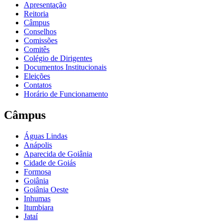
Apresentação
Reitoria
Câmpus
Conselhos
Comissões
Comitês
Colégio de Dirigentes
Documentos Institucionais
Eleições
Contatos
Horário de Funcionamento
Câmpus
Águas Lindas
Anápolis
Aparecida de Goiânia
Cidade de Goiás
Formosa
Goiânia
Goiânia Oeste
Inhumas
Itumbiara
Jataí