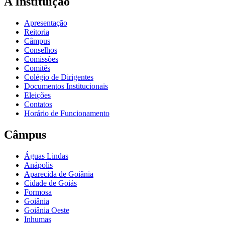
A Instituição
Apresentação
Reitoria
Câmpus
Conselhos
Comissões
Comitês
Colégio de Dirigentes
Documentos Institucionais
Eleições
Contatos
Horário de Funcionamento
Câmpus
Águas Lindas
Anápolis
Aparecida de Goiânia
Cidade de Goiás
Formosa
Goiânia
Goiânia Oeste
Inhumas