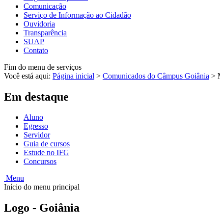
Comunicação
Serviço de Informação ao Cidadão
Ouvidoria
Transparência
SUAP
Contato
Fim do menu de serviços
Você está aqui:
Página inicial
>
Comunicados do Câmpus Goiânia
>
Em destaque
Aluno
Egresso
Servidor
Guia de cursos
Estude no IFG
Concursos
Menu
Início do menu principal
Logo - Goiânia