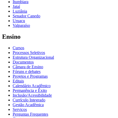
Itumbiara
Jataí
Luziânia
Senador Canedo
Uruaçu
Valparaíso
Ensino
Cursos
Processos Seletivos
Estrutura Organizacional
Documentos
Câmara de Ensino
Fóruns e debates
Projetos e Programas
Editais
Calendário Acadêmico
Permanência e Êxito
Inclusão/Acessibilidade
Currículo Integrado
Gestão Acadêmica
Serviços
Perguntas Frequentes