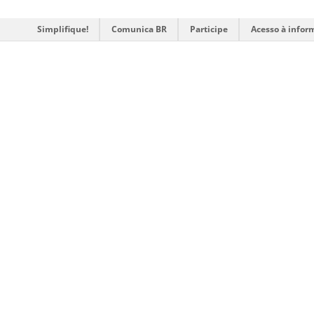
Simplifique!
Comunica BR
Participe
Acesso à infor