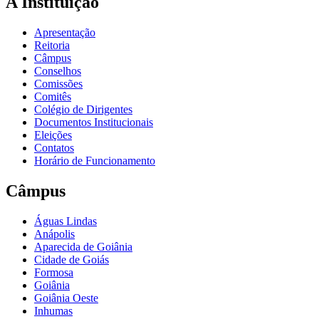
A Instituição
Apresentação
Reitoria
Câmpus
Conselhos
Comissões
Comitês
Colégio de Dirigentes
Documentos Institucionais
Eleições
Contatos
Horário de Funcionamento
Câmpus
Águas Lindas
Anápolis
Aparecida de Goiânia
Cidade de Goiás
Formosa
Goiânia
Goiânia Oeste
Inhumas