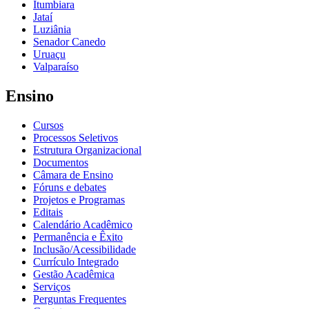
Itumbiara
Jataí
Luziânia
Senador Canedo
Uruaçu
Valparaíso
Ensino
Cursos
Processos Seletivos
Estrutura Organizacional
Documentos
Câmara de Ensino
Fóruns e debates
Projetos e Programas
Editais
Calendário Acadêmico
Permanência e Êxito
Inclusão/Acessibilidade
Currículo Integrado
Gestão Acadêmica
Serviços
Perguntas Frequentes