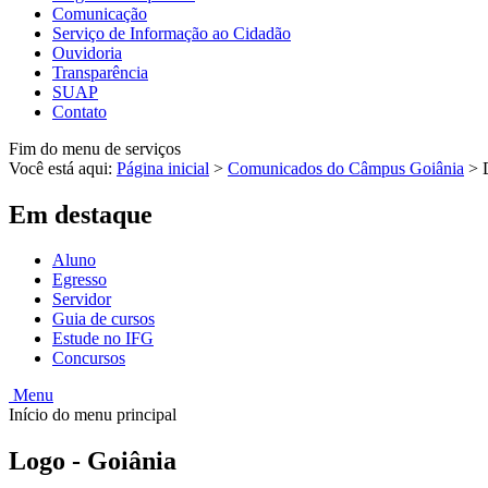
Comunicação
Serviço de Informação ao Cidadão
Ouvidoria
Transparência
SUAP
Contato
Fim do menu de serviços
Você está aqui:
Página inicial
>
Comunicados do Câmpus Goiânia
>
Em destaque
Aluno
Egresso
Servidor
Guia de cursos
Estude no IFG
Concursos
Menu
Início do menu principal
Logo - Goiânia