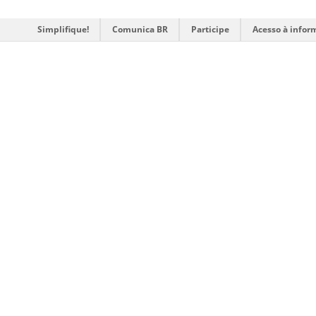
Simplifique!
Comunica BR
Participe
Acesso à infor