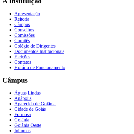
A Instituição
Apresentação
Reitoria
Câmpus
Conselhos
Comissões
Comitês
Colégio de Dirigentes
Documentos Institucionais
Eleições
Contatos
Horário de Funcionamento
Câmpus
Águas Lindas
Anápolis
Aparecida de Goiânia
Cidade de Goiás
Formosa
Goiânia
Goiânia Oeste
Inhumas