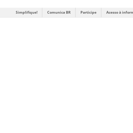
Simplifique!
Comunica BR
Participe
Acesso à infor