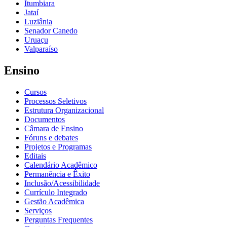
Itumbiara
Jataí
Luziânia
Senador Canedo
Uruaçu
Valparaíso
Ensino
Cursos
Processos Seletivos
Estrutura Organizacional
Documentos
Câmara de Ensino
Fóruns e debates
Projetos e Programas
Editais
Calendário Acadêmico
Permanência e Êxito
Inclusão/Acessibilidade
Currículo Integrado
Gestão Acadêmica
Serviços
Perguntas Frequentes