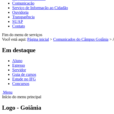
Comunicação
Serviço de Informação ao Cidadão
Ouvidoria
Transparência
SUAP
Contato
Fim do menu de serviços
Você está aqui:
Página inicial
>
Comunicados do Câmpus Goiânia
>
Em destaque
Aluno
Egresso
Servidor
Guia de cursos
Estude no IFG
Concursos
Menu
Início do menu principal
Logo - Goiânia