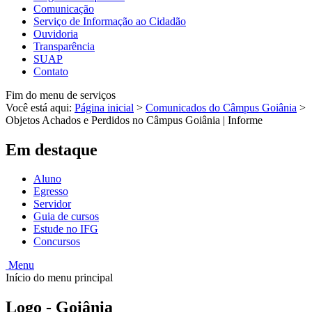
Comunicação
Serviço de Informação ao Cidadão
Ouvidoria
Transparência
SUAP
Contato
Fim do menu de serviços
Você está aqui:
Página inicial
>
Comunicados do Câmpus Goiânia
>
Objetos Achados e Perdidos no Câmpus Goiânia | Informe
Em destaque
Aluno
Egresso
Servidor
Guia de cursos
Estude no IFG
Concursos
Menu
Início do menu principal
Logo - Goiânia