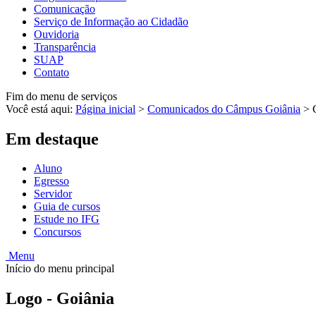
Comunicação
Serviço de Informação ao Cidadão
Ouvidoria
Transparência
SUAP
Contato
Fim do menu de serviços
Você está aqui:
Página inicial
>
Comunicados do Câmpus Goiânia
>
Em destaque
Aluno
Egresso
Servidor
Guia de cursos
Estude no IFG
Concursos
Menu
Início do menu principal
Logo - Goiânia