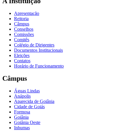
A Instituição
Apresentação
Reitoria
Câmpus
Conselhos
Comissões
Comitês
Colégio de Dirigentes
Documentos Institucionais
Eleições
Contatos
Horário de Funcionamento
Câmpus
Águas Lindas
Anápolis
Aparecida de Goiânia
Cidade de Goiás
Formosa
Goiânia
Goiânia Oeste
Inhumas