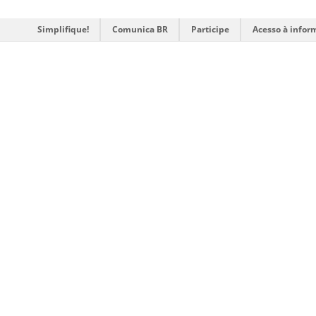
Simplifique!
Comunica BR
Participe
Acesso à infor