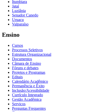
Itumbiara
Jataí
Luziânia
Senador Canedo
Uruaçu
Valparaíso
Ensino
Cursos
Processos Seletivos
Estrutura Organizacional
Documentos
Câmara de Ensino
Fóruns e debates
Projetos e Programas
Editais
Calendário Acadêmico
Permanência e Êxito
Inclusão/Acessibilidade
Currículo Integrado
Gestão Acadêmica
Serviços
Perguntas Frequentes