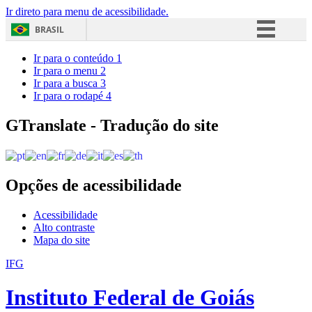
Ir direto para menu de acessibilidade.
BRASIL
Simplifique!
Ir para o conteúdo
1
Ir para o menu
2
Comunica BR
Ir para a busca
3
Ir para o rodapé
4
Participe
Acesso à informação
GTranslate - Tradução do site
Legislação
Canais
Opções de acessibilidade
Acessibilidade
Alto contraste
Mapa do site
IFG
Instituto Federal de Goiás