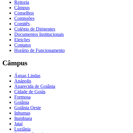
Reitoria
Câmpus
Conselhos
Comissões
Comitês
Colégio de Dirigentes
Documentos Institucionais
Eleições
Contatos
Horário de Funcionamento
Câmpus
Águas Lindas
Anápolis
Aparecida de Goiânia
Cidade de Goiás
Formosa
Goiânia
Goiânia Oeste
Inhumas
Itumbiara
Jataí
Luziânia