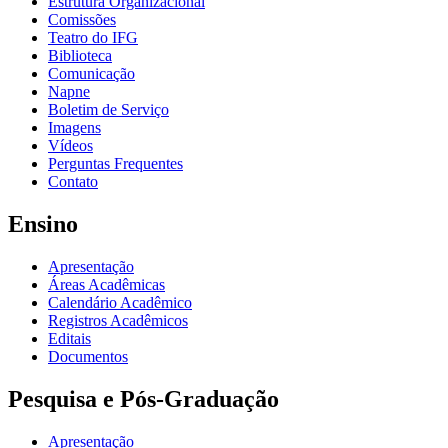
Estrutura Organizacional
Comissões
Teatro do IFG
Biblioteca
Comunicação
Napne
Boletim de Serviço
Imagens
Vídeos
Perguntas Frequentes
Contato
Ensino
Apresentação
Áreas Acadêmicas
Calendário Acadêmico
Registros Acadêmicos
Editais
Documentos
Pesquisa e Pós-Graduação
Apresentação