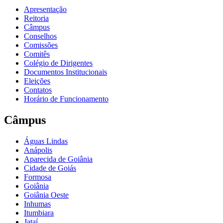
Apresentação
Reitoria
Câmpus
Conselhos
Comissões
Comitês
Colégio de Dirigentes
Documentos Institucionais
Eleições
Contatos
Horário de Funcionamento
Câmpus
Águas Lindas
Anápolis
Aparecida de Goiânia
Cidade de Goiás
Formosa
Goiânia
Goiânia Oeste
Inhumas
Itumbiara
Jataí