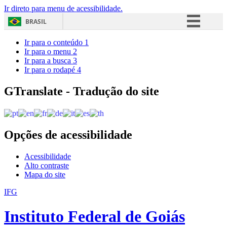
Ir direto para menu de acessibilidade.
BRASIL
Simplifique!
Ir para o conteúdo
1
Ir para o menu
2
Comunica BR
Ir para a busca
3
Ir para o rodapé
4
Participe
Acesso à informação
GTranslate - Tradução do site
Legislação
Canais
Opções de acessibilidade
Acessibilidade
Alto contraste
Mapa do site
IFG
Instituto Federal de Goiás