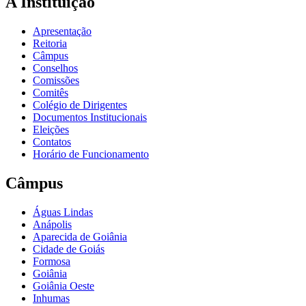
A Instituição
Apresentação
Reitoria
Câmpus
Conselhos
Comissões
Comitês
Colégio de Dirigentes
Documentos Institucionais
Eleições
Contatos
Horário de Funcionamento
Câmpus
Águas Lindas
Anápolis
Aparecida de Goiânia
Cidade de Goiás
Formosa
Goiânia
Goiânia Oeste
Inhumas