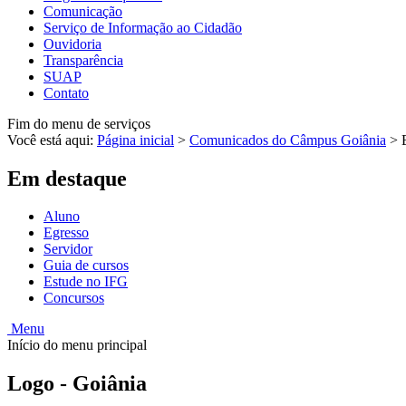
Comunicação
Serviço de Informação ao Cidadão
Ouvidoria
Transparência
SUAP
Contato
Fim do menu de serviços
Você está aqui:
Página inicial
>
Comunicados do Câmpus Goiânia
>
Em destaque
Aluno
Egresso
Servidor
Guia de cursos
Estude no IFG
Concursos
Menu
Início do menu principal
Logo - Goiânia