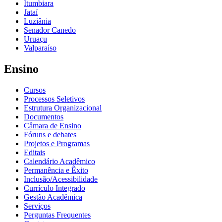
Itumbiara
Jataí
Luziânia
Senador Canedo
Uruaçu
Valparaíso
Ensino
Cursos
Processos Seletivos
Estrutura Organizacional
Documentos
Câmara de Ensino
Fóruns e debates
Projetos e Programas
Editais
Calendário Acadêmico
Permanência e Êxito
Inclusão/Acessibilidade
Currículo Integrado
Gestão Acadêmica
Serviços
Perguntas Frequentes