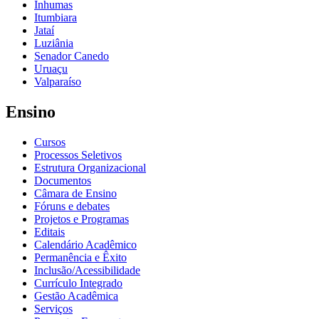
Inhumas
Itumbiara
Jataí
Luziânia
Senador Canedo
Uruaçu
Valparaíso
Ensino
Cursos
Processos Seletivos
Estrutura Organizacional
Documentos
Câmara de Ensino
Fóruns e debates
Projetos e Programas
Editais
Calendário Acadêmico
Permanência e Êxito
Inclusão/Acessibilidade
Currículo Integrado
Gestão Acadêmica
Serviços