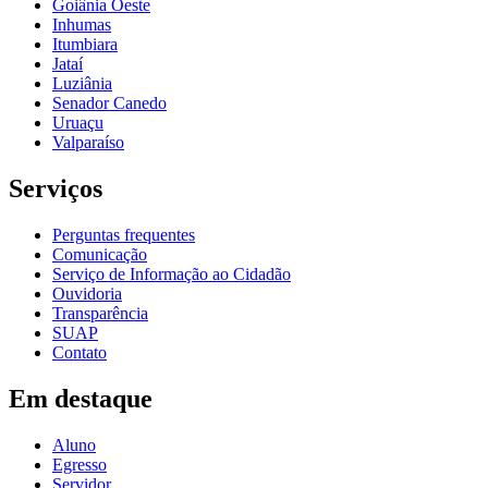
Goiânia Oeste
Inhumas
Itumbiara
Jataí
Luziânia
Senador Canedo
Uruaçu
Valparaíso
Serviços
Perguntas frequentes
Comunicação
Serviço de Informação ao Cidadão
Ouvidoria
Transparência
SUAP
Contato
Em destaque
Aluno
Egresso
Servidor