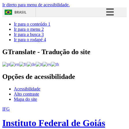
Ir direto para menu de acessibilidade.
BRASIL
Simplifique!
Ir para o conteúdo
1
Ir para o menu
2
Comunica BR
Ir para a busca
3
Ir para o rodapé
4
Participe
Acesso à informação
GTranslate - Tradução do site
Legislação
Canais
Opções de acessibilidade
Acessibilidade
Alto contraste
Mapa do site
IFG
Instituto Federal de Goiás