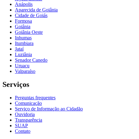
Anápolis
Aparecida de Goiânia
Cidade de Goiás
Formosa
Goiânia
Goiânia Oeste
Inhumas
Itumbiara
Jataí
Luziânia
Senador Canedo
Uruaçu
Valparaíso
Serviços
Perguntas frequentes
Comunicação
Serviço de Informação ao Cidadão
Ouvidoria
Transparência
SUAP
Contato