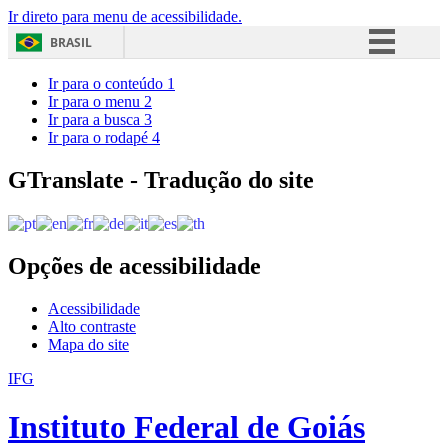
Ir direto para menu de acessibilidade.
BRASIL
Simplifique!
Ir para o conteúdo
1
Ir para o menu
2
Comunica BR
Ir para a busca
3
Ir para o rodapé
4
Participe
Acesso à informação
GTranslate - Tradução do site
Legislação
Canais
Opções de acessibilidade
Acessibilidade
Alto contraste
Mapa do site
IFG
Instituto Federal de Goiás