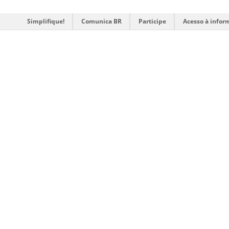
Simplifique!
Comunica BR
Participe
Acesso à infor