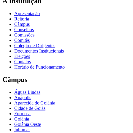
A Instituição
Apresentação
Reitoria
Câmpus
Conselhos
Comissões
Comitês
Colégio de Dirigentes
Documentos Institucionais
Eleições
Contatos
Horário de Funcionamento
Câmpus
Águas Lindas
Anápolis
Aparecida de Goiânia
Cidade de Goiás
Formosa
Goiânia
Goiânia Oeste
Inhumas