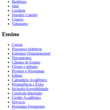
Itumbiara
Jataí
Luziânia
Senador Canedo
Uruaçu
Valparaíso
Ensino
Cursos
Processos Seletivos
Estrutura Organizacional
Documentos
Câmara de Ensino
Fóruns e debates
Projetos e Programas
Editais
Calendário Acadêmico
Permanência e Êxito
Inclusão/Acessibilidade
Currículo Integrado
Gestão Acadêmica
Serviços
Perguntas Frequentes