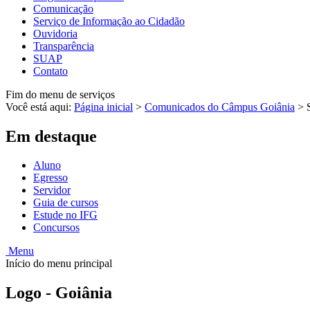
Comunicação
Serviço de Informação ao Cidadão
Ouvidoria
Transparência
SUAP
Contato
Fim do menu de serviços
Você está aqui:
Página inicial
>
Comunicados do Câmpus Goiânia
>
Em destaque
Aluno
Egresso
Servidor
Guia de cursos
Estude no IFG
Concursos
Menu
Início do menu principal
Logo - Goiânia