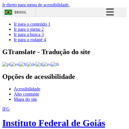
Ir direto para menu de acessibilidade.
BRASIL
Simplifique!
Ir para o conteúdo
1
Ir para o menu
2
Comunica BR
Ir para a busca
3
Ir para o rodapé
4
Participe
Acesso à informação
GTranslate - Tradução do site
Legislação
Canais
Opções de acessibilidade
Acessibilidade
Alto contraste
Mapa do site
IFG
Instituto Federal de Goiás