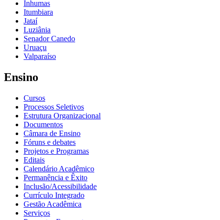
Inhumas
Itumbiara
Jataí
Luziânia
Senador Canedo
Uruaçu
Valparaíso
Ensino
Cursos
Processos Seletivos
Estrutura Organizacional
Documentos
Câmara de Ensino
Fóruns e debates
Projetos e Programas
Editais
Calendário Acadêmico
Permanência e Êxito
Inclusão/Acessibilidade
Currículo Integrado
Gestão Acadêmica
Serviços