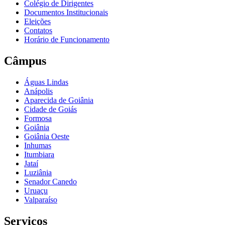
Colégio de Dirigentes
Documentos Institucionais
Eleições
Contatos
Horário de Funcionamento
Câmpus
Águas Lindas
Anápolis
Aparecida de Goiânia
Cidade de Goiás
Formosa
Goiânia
Goiânia Oeste
Inhumas
Itumbiara
Jataí
Luziânia
Senador Canedo
Uruaçu
Valparaíso
Serviços