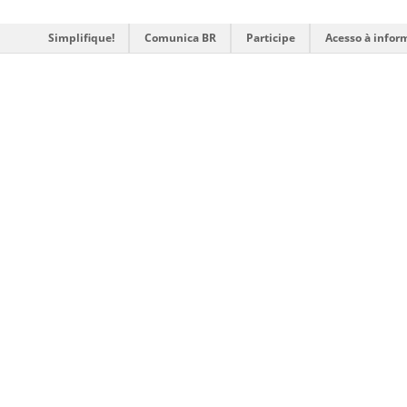
Simplifique!
Comunica BR
Participe
Acesso à infor