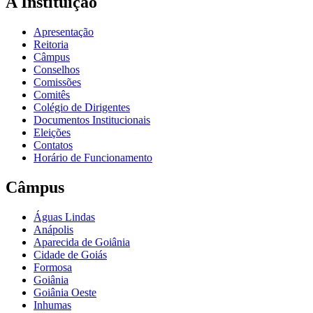
A Instituição
Apresentação
Reitoria
Câmpus
Conselhos
Comissões
Comitês
Colégio de Dirigentes
Documentos Institucionais
Eleições
Contatos
Horário de Funcionamento
Câmpus
Águas Lindas
Anápolis
Aparecida de Goiânia
Cidade de Goiás
Formosa
Goiânia
Goiânia Oeste
Inhumas