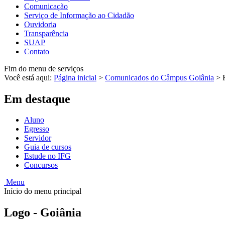
Comunicação
Serviço de Informação ao Cidadão
Ouvidoria
Transparência
SUAP
Contato
Fim do menu de serviços
Você está aqui:
Página inicial
>
Comunicados do Câmpus Goiânia
>
Em destaque
Aluno
Egresso
Servidor
Guia de cursos
Estude no IFG
Concursos
Menu
Início do menu principal
Logo - Goiânia