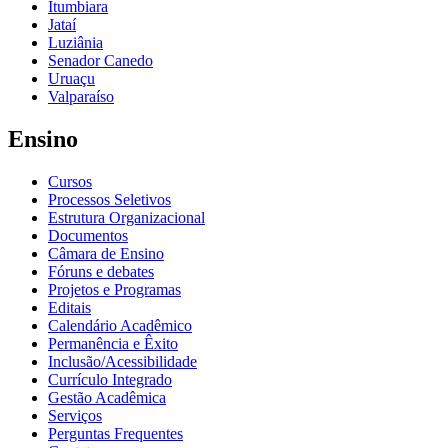
Itumbiara
Jataí
Luziânia
Senador Canedo
Uruaçu
Valparaíso
Ensino
Cursos
Processos Seletivos
Estrutura Organizacional
Documentos
Câmara de Ensino
Fóruns e debates
Projetos e Programas
Editais
Calendário Acadêmico
Permanência e Êxito
Inclusão/Acessibilidade
Currículo Integrado
Gestão Acadêmica
Serviços
Perguntas Frequentes