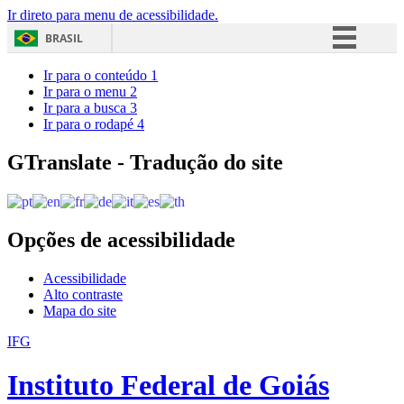
Ir direto para menu de acessibilidade.
BRASIL
Simplifique!
Ir para o conteúdo
1
Ir para o menu
2
Comunica BR
Ir para a busca
3
Ir para o rodapé
4
Participe
Acesso à informação
GTranslate - Tradução do site
Legislação
Canais
Opções de acessibilidade
Acessibilidade
Alto contraste
Mapa do site
IFG
Instituto Federal de Goiás