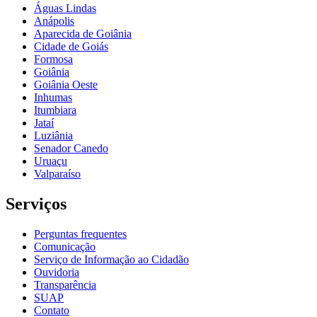
Águas Lindas
Anápolis
Aparecida de Goiânia
Cidade de Goiás
Formosa
Goiânia
Goiânia Oeste
Inhumas
Itumbiara
Jataí
Luziânia
Senador Canedo
Uruaçu
Valparaíso
Serviços
Perguntas frequentes
Comunicação
Serviço de Informação ao Cidadão
Ouvidoria
Transparência
SUAP
Contato