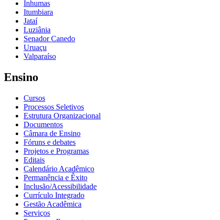
Inhumas
Itumbiara
Jataí
Luziânia
Senador Canedo
Uruaçu
Valparaíso
Ensino
Cursos
Processos Seletivos
Estrutura Organizacional
Documentos
Câmara de Ensino
Fóruns e debates
Projetos e Programas
Editais
Calendário Acadêmico
Permanência e Êxito
Inclusão/Acessibilidade
Currículo Integrado
Gestão Acadêmica
Serviços