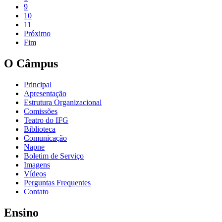
9
10
11
Próximo
Fim
O Câmpus
Principal
Apresentação
Estrutura Organizacional
Comissões
Teatro do IFG
Biblioteca
Comunicação
Napne
Boletim de Serviço
Imagens
Vídeos
Perguntas Frequentes
Contato
Ensino