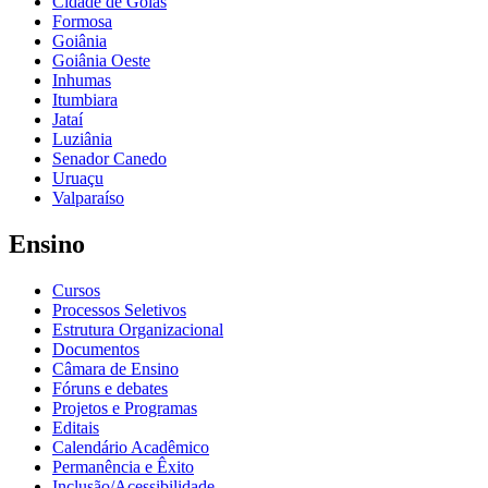
Cidade de Goiás
Formosa
Goiânia
Goiânia Oeste
Inhumas
Itumbiara
Jataí
Luziânia
Senador Canedo
Uruaçu
Valparaíso
Ensino
Cursos
Processos Seletivos
Estrutura Organizacional
Documentos
Câmara de Ensino
Fóruns e debates
Projetos e Programas
Editais
Calendário Acadêmico
Permanência e Êxito
Inclusão/Acessibilidade