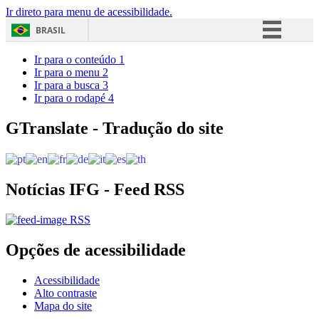
Ir direto para menu de acessibilidade.
BRASIL
Simplifique!
Ir para o conteúdo
1
Ir para o menu
2
Comunica BR
Ir para a busca
3
Ir para o rodapé
4
Participe
Acesso à informação
GTranslate - Tradução do site
Legislação
Canais
Notícias IFG - Feed RSS
RSS
Opções de acessibilidade
Acessibilidade
Alto contraste
Mapa do site