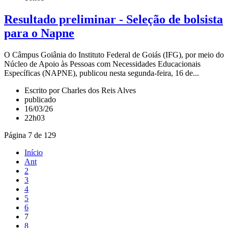
Resultado preliminar - Seleção de bolsista
para o Napne
O Câmpus Goiânia do Instituto Federal de Goiás (IFG), por meio do
Núcleo de Apoio às Pessoas com Necessidades Educacionais
Específicas (NAPNE), publicou nesta segunda-feira, 16 de...
Escrito por Charles dos Reis Alves
publicado
16/03/26
22h03
Página 7 de 129
Início
Ant
2
3
4
5
6
7
8