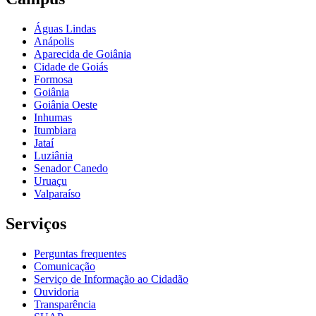
Águas Lindas
Anápolis
Aparecida de Goiânia
Cidade de Goiás
Formosa
Goiânia
Goiânia Oeste
Inhumas
Itumbiara
Jataí
Luziânia
Senador Canedo
Uruaçu
Valparaíso
Serviços
Perguntas frequentes
Comunicação
Serviço de Informação ao Cidadão
Ouvidoria
Transparência