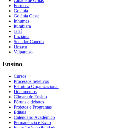
Cidade de Goiás
Formosa
Goiânia
Goiânia Oeste
Inhumas
Itumbiara
Jataí
Luziânia
Senador Canedo
Uruaçu
Valparaíso
Ensino
Cursos
Processos Seletivos
Estrutura Organizacional
Documentos
Câmara de Ensino
Fóruns e debates
Projetos e Programas
Editais
Calendário Acadêmico
Permanência e Êxito
Inclusão/Acessibilidade