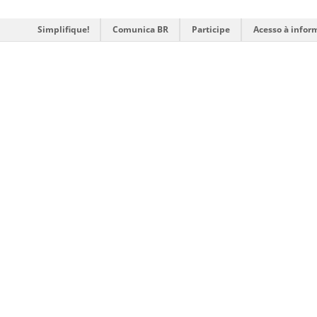
Simplifique!
Comunica BR
Participe
Acesso à infor