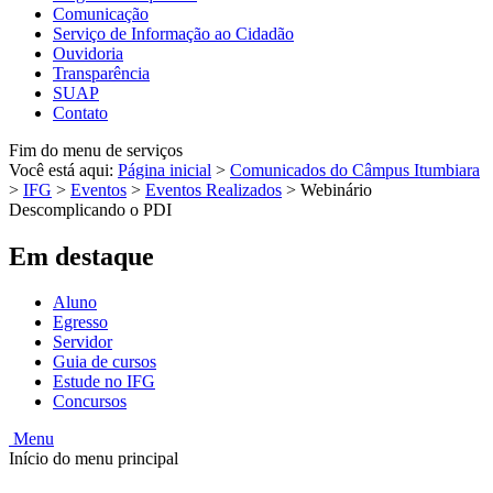
Comunicação
Serviço de Informação ao Cidadão
Ouvidoria
Transparência
SUAP
Contato
Fim do menu de serviços
Você está aqui:
Página inicial
>
Comunicados do Câmpus Itumbiara
>
IFG
>
Eventos
>
Eventos Realizados
>
Webinário
Descomplicando o PDI
Em destaque
Aluno
Egresso
Servidor
Guia de cursos
Estude no IFG
Concursos
Menu
Início do menu principal