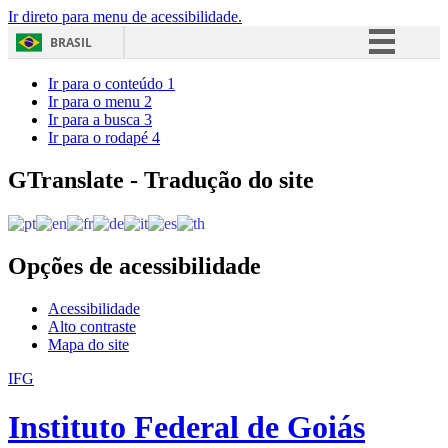
Ir direto para menu de acessibilidade.
BRASIL
Simplifique!
Ir para o conteúdo
1
Ir para o menu
2
Comunica BR
Ir para a busca
3
Ir para o rodapé
4
Participe
Acesso à informação
GTranslate - Tradução do site
Legislação
Canais
Opções de acessibilidade
Acessibilidade
Alto contraste
Mapa do site
IFG
Instituto Federal de Goiás