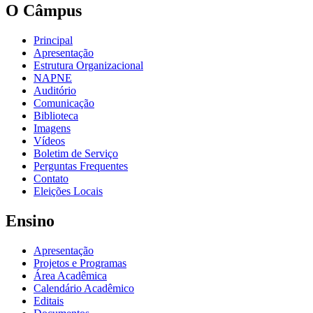
O Câmpus
Principal
Apresentação
Estrutura Organizacional
NAPNE
Auditório
Comunicação
Biblioteca
Imagens
Vídeos
Boletim de Serviço
Perguntas Frequentes
Contato
Eleições Locais
Ensino
Apresentação
Projetos e Programas
Área Acadêmica
Calendário Acadêmico
Editais