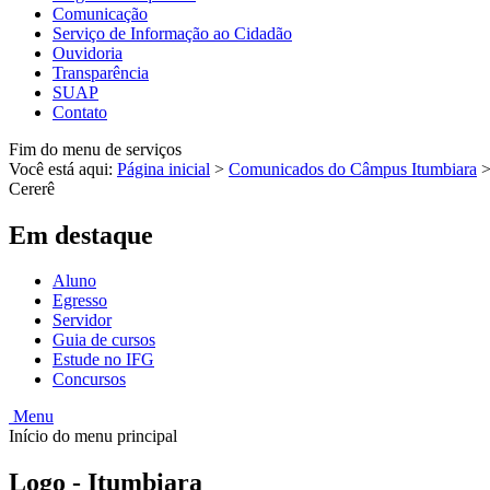
Comunicação
Serviço de Informação ao Cidadão
Ouvidoria
Transparência
SUAP
Contato
Fim do menu de serviços
Você está aqui:
Página inicial
>
Comunicados do Câmpus Itumbiara
Cererê
Em destaque
Aluno
Egresso
Servidor
Guia de cursos
Estude no IFG
Concursos
Menu
Início do menu principal
Logo - Itumbiara