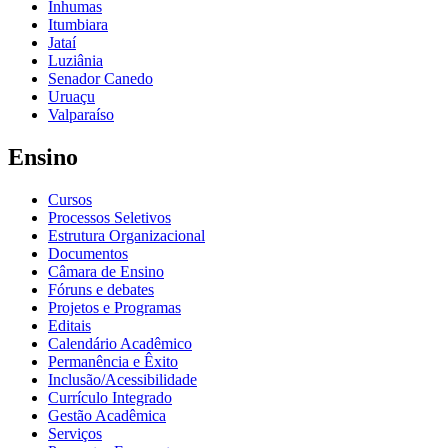
Inhumas
Itumbiara
Jataí
Luziânia
Senador Canedo
Uruaçu
Valparaíso
Ensino
Cursos
Processos Seletivos
Estrutura Organizacional
Documentos
Câmara de Ensino
Fóruns e debates
Projetos e Programas
Editais
Calendário Acadêmico
Permanência e Êxito
Inclusão/Acessibilidade
Currículo Integrado
Gestão Acadêmica
Serviços