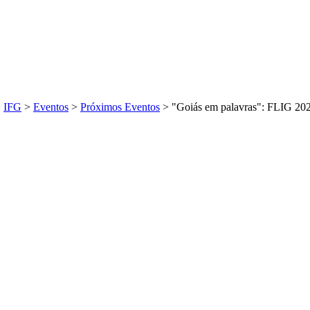
>
IFG
>
Eventos
>
Próximos Eventos
>
"Goiás em palavras": FLIG 2026