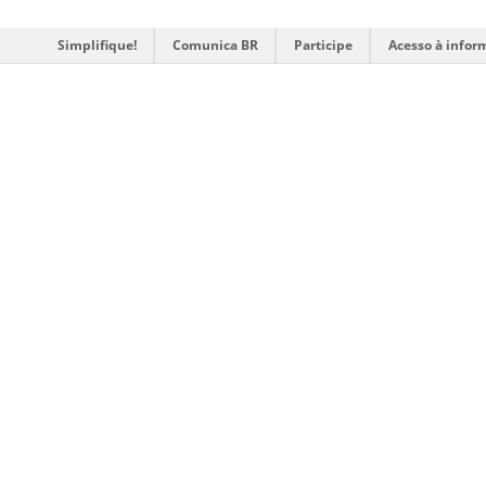
Simplifique!
Comunica BR
Participe
Acesso à infor