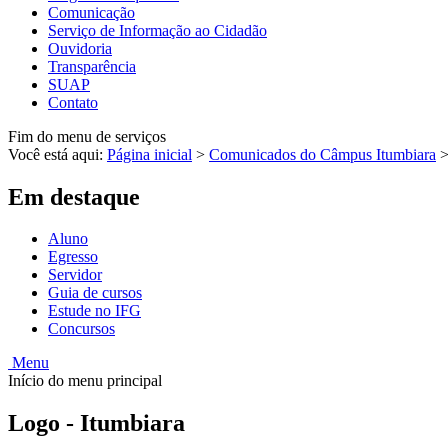
Comunicação
Serviço de Informação ao Cidadão
Ouvidoria
Transparência
SUAP
Contato
Fim do menu de serviços
Você está aqui:
Página inicial
>
Comunicados do Câmpus Itumbiara
Em destaque
Aluno
Egresso
Servidor
Guia de cursos
Estude no IFG
Concursos
Menu
Início do menu principal
Logo - Itumbiara