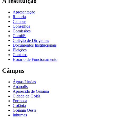
A Instituição
Apresentação
Reitoria
Câmpus
Conselhos
Comissões
Comitês
Colégio de Dirigentes
Documentos Institucionais
Eleições
Contatos
Horário de Funcionamento
Câmpus
Águas Lindas
Anápolis
Aparecida de Goiânia
Cidade de Goiás
Formosa
Goiânia
Goiânia Oeste
Inhumas