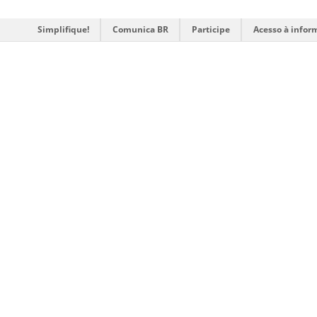
Simplifique!
Comunica BR
Participe
Acesso à infor