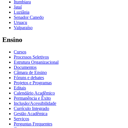
Itumbiara
Jataí
Luziânia
Senador Canedo
Uruaçu
Valparaíso
Ensino
Cursos
Processos Seletivos
Estrutura Organizacional
Documentos
Câmara de Ensino
Fóruns e debates
Projetos e Programas
Editais
Calendário Acadêmico
Permanência e Êxito
Inclusão/Acessibilidade
Currículo Integrado
Gestão Acadêmica
Serviços
Perguntas Frequentes