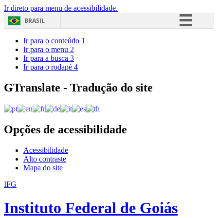
Ir direto para menu de acessibilidade.
BRASIL
Simplifique!
Ir para o conteúdo
1
Ir para o menu
2
Comunica BR
Ir para a busca
3
Ir para o rodapé
4
Participe
Acesso à informação
GTranslate - Tradução do site
Legislação
Canais
Opções de acessibilidade
Acessibilidade
Alto contraste
Mapa do site
IFG
Instituto Federal de Goiás