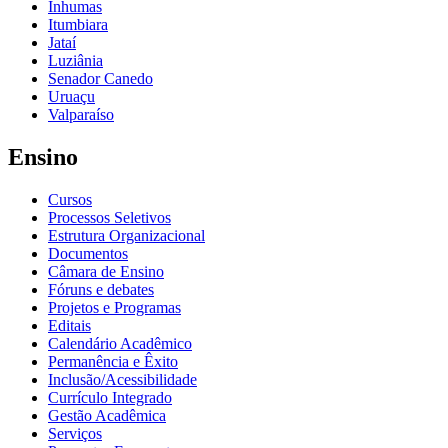
Inhumas
Itumbiara
Jataí
Luziânia
Senador Canedo
Uruaçu
Valparaíso
Ensino
Cursos
Processos Seletivos
Estrutura Organizacional
Documentos
Câmara de Ensino
Fóruns e debates
Projetos e Programas
Editais
Calendário Acadêmico
Permanência e Êxito
Inclusão/Acessibilidade
Currículo Integrado
Gestão Acadêmica
Serviços