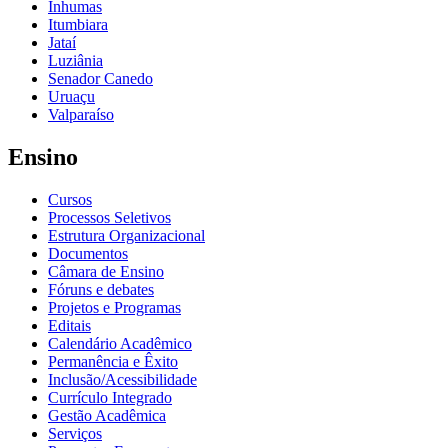
Inhumas
Itumbiara
Jataí
Luziânia
Senador Canedo
Uruaçu
Valparaíso
Ensino
Cursos
Processos Seletivos
Estrutura Organizacional
Documentos
Câmara de Ensino
Fóruns e debates
Projetos e Programas
Editais
Calendário Acadêmico
Permanência e Êxito
Inclusão/Acessibilidade
Currículo Integrado
Gestão Acadêmica
Serviços