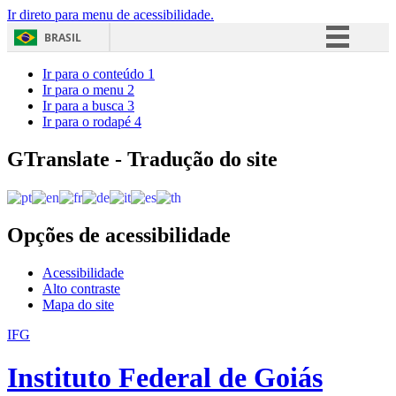
Ir direto para menu de acessibilidade.
BRASIL
Simplifique!
Ir para o conteúdo
1
Ir para o menu
2
Comunica BR
Ir para a busca
3
Ir para o rodapé
4
Participe
Acesso à informação
GTranslate - Tradução do site
Legislação
Canais
Opções de acessibilidade
Acessibilidade
Alto contraste
Mapa do site
IFG
Instituto Federal de Goiás