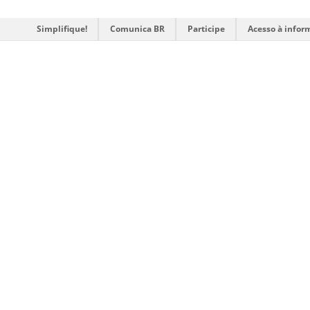
Simplifique!
Comunica BR
Participe
Acesso à infor