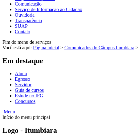
Comunicação
Serviço de Informação ao Cidadão
Ouvidoria
Transparência
SUAP
Contato
Fim do menu de serviços
Você está aqui:
Página inicial
>
Comunicados do Câmpus Itumbiara
Em destaque
Aluno
Egresso
Servidor
Guia de cursos
Estude no IFG
Concursos
Menu
Início do menu principal
Logo - Itumbiara