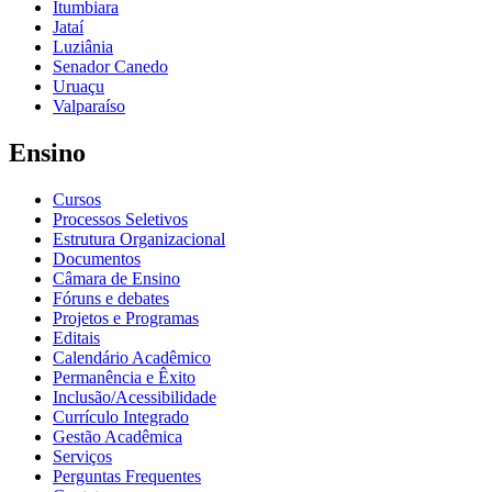
Itumbiara
Jataí
Luziânia
Senador Canedo
Uruaçu
Valparaíso
Ensino
Cursos
Processos Seletivos
Estrutura Organizacional
Documentos
Câmara de Ensino
Fóruns e debates
Projetos e Programas
Editais
Calendário Acadêmico
Permanência e Êxito
Inclusão/Acessibilidade
Currículo Integrado
Gestão Acadêmica
Serviços
Perguntas Frequentes