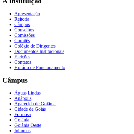
A Instituição
Apresentação
Reitoria
Câmpus
Conselhos
Comissões
Comitês
Colégio de Dirigentes
Documentos Institucionais
Eleições
Contatos
Horário de Funcionamento
Câmpus
Águas Lindas
Anápolis
Aparecida de Goiânia
Cidade de Goiás
Formosa
Goiânia
Goiânia Oeste
Inhumas