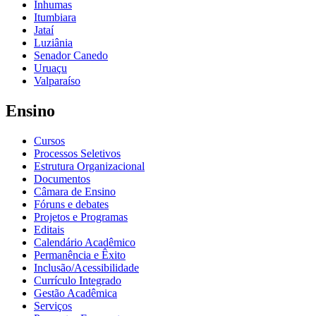
Inhumas
Itumbiara
Jataí
Luziânia
Senador Canedo
Uruaçu
Valparaíso
Ensino
Cursos
Processos Seletivos
Estrutura Organizacional
Documentos
Câmara de Ensino
Fóruns e debates
Projetos e Programas
Editais
Calendário Acadêmico
Permanência e Êxito
Inclusão/Acessibilidade
Currículo Integrado
Gestão Acadêmica
Serviços