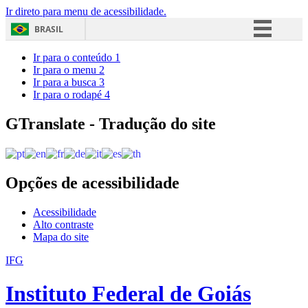
Ir direto para menu de acessibilidade.
BRASIL
Simplifique!
Ir para o conteúdo
1
Ir para o menu
2
Comunica BR
Ir para a busca
3
Ir para o rodapé
4
Participe
Acesso à informação
GTranslate - Tradução do site
Legislação
Canais
Opções de acessibilidade
Acessibilidade
Alto contraste
Mapa do site
IFG
Instituto Federal de Goiás