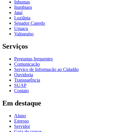
Inhumas
Itumbiara
Jataí
Luziânia
Senador Canedo
Uruaçu
Valparaíso
Serviços
Perguntas frequentes
Comunicação
Serviço de Informação ao Cidadão
Ouvidoria
Transparência
SUAP
Contato
Em destaque
Aluno
Egresso
Servidor
Guia de cursos