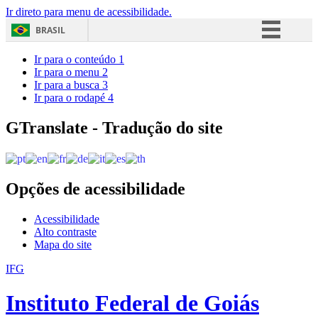
Ir direto para menu de acessibilidade.
BRASIL
Simplifique!
Ir para o conteúdo
1
Ir para o menu
2
Comunica BR
Ir para a busca
3
Ir para o rodapé
4
Participe
Acesso à informação
GTranslate - Tradução do site
Legislação
Canais
Opções de acessibilidade
Acessibilidade
Alto contraste
Mapa do site
IFG
Instituto Federal de Goiás