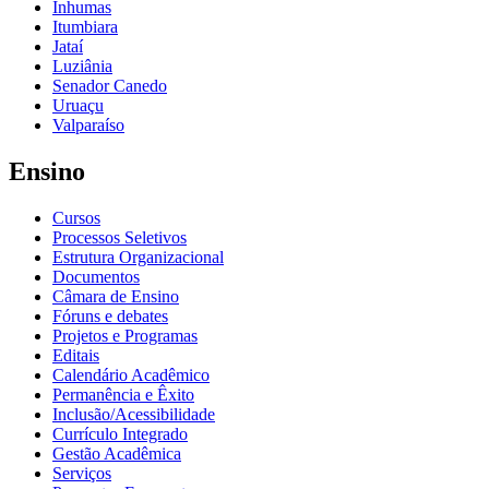
Inhumas
Itumbiara
Jataí
Luziânia
Senador Canedo
Uruaçu
Valparaíso
Ensino
Cursos
Processos Seletivos
Estrutura Organizacional
Documentos
Câmara de Ensino
Fóruns e debates
Projetos e Programas
Editais
Calendário Acadêmico
Permanência e Êxito
Inclusão/Acessibilidade
Currículo Integrado
Gestão Acadêmica
Serviços