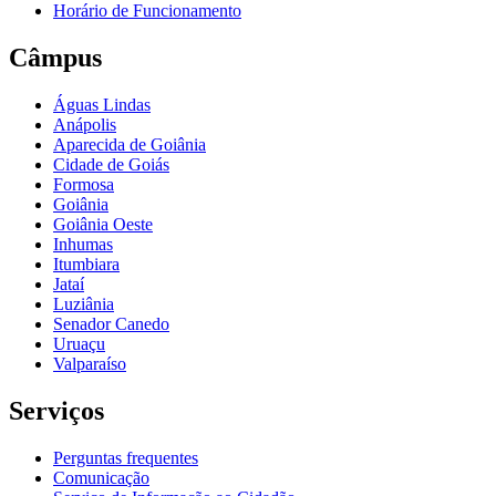
Horário de Funcionamento
Câmpus
Águas Lindas
Anápolis
Aparecida de Goiânia
Cidade de Goiás
Formosa
Goiânia
Goiânia Oeste
Inhumas
Itumbiara
Jataí
Luziânia
Senador Canedo
Uruaçu
Valparaíso
Serviços
Perguntas frequentes
Comunicação