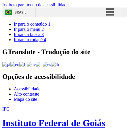
Ir direto para menu de acessibilidade.
BRASIL
Simplifique!
Ir para o conteúdo
1
Ir para o menu
2
Comunica BR
Ir para a busca
3
Ir para o rodapé
4
Participe
Acesso à informação
GTranslate - Tradução do site
Legislação
Canais
Opções de acessibilidade
Acessibilidade
Alto contraste
Mapa do site
IFG
Instituto Federal de Goiás