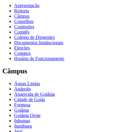
Apresentação
Reitoria
Câmpus
Conselhos
Comissões
Comitês
Colégio de Dirigentes
Documentos Institucionais
Eleições
Contatos
Horário de Funcionamento
Câmpus
Águas Lindas
Anápolis
Aparecida de Goiânia
Cidade de Goiás
Formosa
Goiânia
Goiânia Oeste
Inhumas
Itumbiara
Jataí