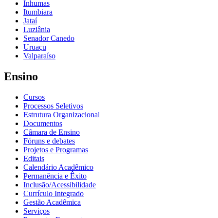
Inhumas
Itumbiara
Jataí
Luziânia
Senador Canedo
Uruaçu
Valparaíso
Ensino
Cursos
Processos Seletivos
Estrutura Organizacional
Documentos
Câmara de Ensino
Fóruns e debates
Projetos e Programas
Editais
Calendário Acadêmico
Permanência e Êxito
Inclusão/Acessibilidade
Currículo Integrado
Gestão Acadêmica
Serviços