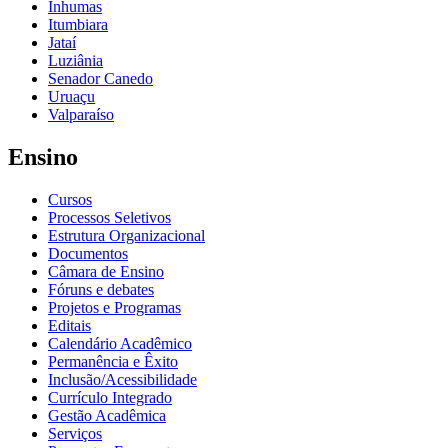
Inhumas
Itumbiara
Jataí
Luziânia
Senador Canedo
Uruaçu
Valparaíso
Ensino
Cursos
Processos Seletivos
Estrutura Organizacional
Documentos
Câmara de Ensino
Fóruns e debates
Projetos e Programas
Editais
Calendário Acadêmico
Permanência e Êxito
Inclusão/Acessibilidade
Currículo Integrado
Gestão Acadêmica
Serviços