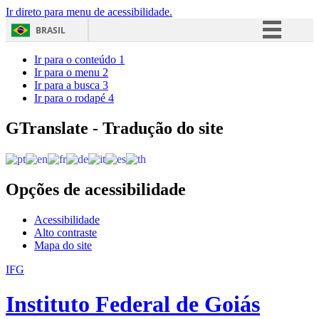
Ir direto para menu de acessibilidade.
BRASIL
Simplifique!
Ir para o conteúdo
1
Ir para o menu
2
Comunica BR
Ir para a busca
3
Ir para o rodapé
4
Participe
Acesso à informação
GTranslate - Tradução do site
Legislação
Canais
Opções de acessibilidade
Acessibilidade
Alto contraste
Mapa do site
IFG
Instituto Federal de Goiás