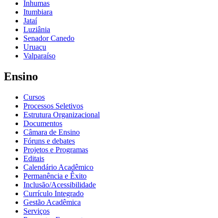
Inhumas
Itumbiara
Jataí
Luziânia
Senador Canedo
Uruaçu
Valparaíso
Ensino
Cursos
Processos Seletivos
Estrutura Organizacional
Documentos
Câmara de Ensino
Fóruns e debates
Projetos e Programas
Editais
Calendário Acadêmico
Permanência e Êxito
Inclusão/Acessibilidade
Currículo Integrado
Gestão Acadêmica
Serviços