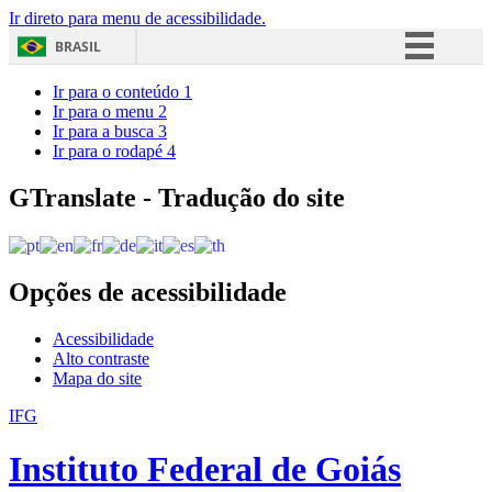
Ir direto para menu de acessibilidade.
BRASIL
Simplifique!
Ir para o conteúdo
1
Ir para o menu
2
Comunica BR
Ir para a busca
3
Ir para o rodapé
4
Participe
Acesso à informação
GTranslate - Tradução do site
Legislação
Canais
Opções de acessibilidade
Acessibilidade
Alto contraste
Mapa do site
IFG
Instituto Federal de Goiás