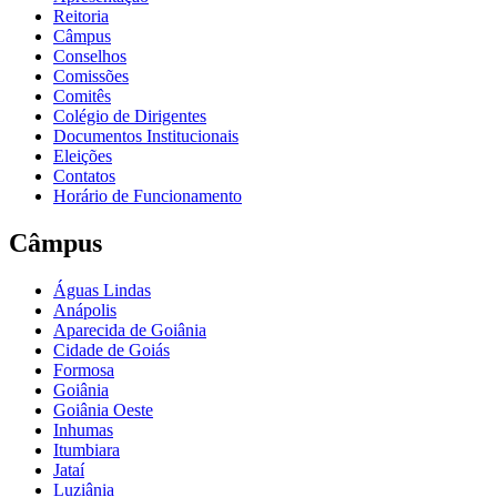
Reitoria
Câmpus
Conselhos
Comissões
Comitês
Colégio de Dirigentes
Documentos Institucionais
Eleições
Contatos
Horário de Funcionamento
Câmpus
Águas Lindas
Anápolis
Aparecida de Goiânia
Cidade de Goiás
Formosa
Goiânia
Goiânia Oeste
Inhumas
Itumbiara
Jataí
Luziânia