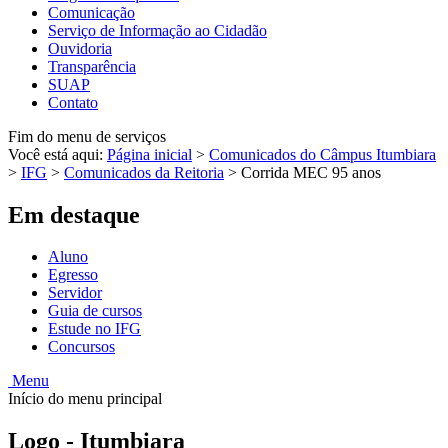
Comunicação
Serviço de Informação ao Cidadão
Ouvidoria
Transparência
SUAP
Contato
Fim do menu de serviços
Você está aqui:
Página inicial
>
Comunicados do Câmpus Itumbiara
>
IFG
>
Comunicados da Reitoria
>
Corrida MEC 95 anos
Em destaque
Aluno
Egresso
Servidor
Guia de cursos
Estude no IFG
Concursos
Menu
Início do menu principal
Logo - Itumbiara