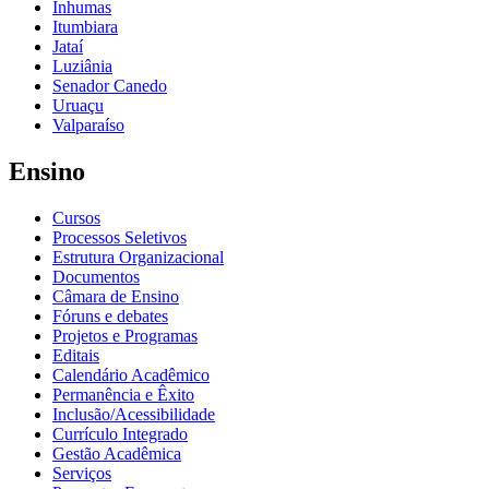
Inhumas
Itumbiara
Jataí
Luziânia
Senador Canedo
Uruaçu
Valparaíso
Ensino
Cursos
Processos Seletivos
Estrutura Organizacional
Documentos
Câmara de Ensino
Fóruns e debates
Projetos e Programas
Editais
Calendário Acadêmico
Permanência e Êxito
Inclusão/Acessibilidade
Currículo Integrado
Gestão Acadêmica
Serviços