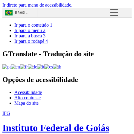
Ir direto para menu de acessibilidade.
BRASIL
Simplifique!
Ir para o conteúdo
1
Ir para o menu
2
Comunica BR
Ir para a busca
3
Ir para o rodapé
4
Participe
Acesso à informação
GTranslate - Tradução do site
Legislação
Canais
Opções de acessibilidade
Acessibilidade
Alto contraste
Mapa do site
IFG
Instituto Federal de Goiás