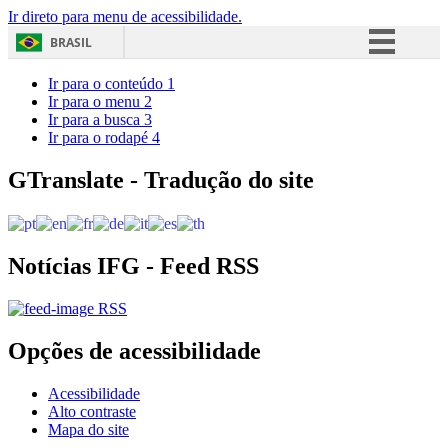
Ir direto para menu de acessibilidade.
BRASIL
Simplifique!
Ir para o conteúdo
1
Ir para o menu
2
Comunica BR
Ir para a busca
3
Ir para o rodapé
4
Participe
Acesso à informação
GTranslate - Tradução do site
Legislação
Canais
Notícias IFG - Feed RSS
RSS
Opções de acessibilidade
Acessibilidade
Alto contraste
Mapa do site