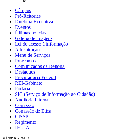
Câmpus
Pró-Reitorias
Diretoria Executiva
Eventos
Últimas notícias
Galeria de imagens
Lei de acesso à informação
A Instituição
Menu de Serviços
Programas
Comunicados da Reitoria
Destaques
Procuradoria Federal
REI-Gabinete
Portaria
SIC (Serviço de Informação ao Cidadão)
Auditoria Interna
Comissão
Comissão de Ética
CISSP
Regimento
IFG IA
Página 2 de 2