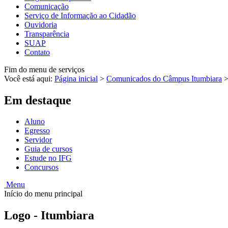
Comunicação
Serviço de Informação ao Cidadão
Ouvidoria
Transparência
SUAP
Contato
Fim do menu de serviços
Você está aqui:
Página inicial
>
Comunicados do Câmpus Itumbiara
Em destaque
Aluno
Egresso
Servidor
Guia de cursos
Estude no IFG
Concursos
Menu
Início do menu principal
Logo - Itumbiara