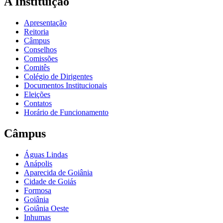
A Instituição
Apresentação
Reitoria
Câmpus
Conselhos
Comissões
Comitês
Colégio de Dirigentes
Documentos Institucionais
Eleições
Contatos
Horário de Funcionamento
Câmpus
Águas Lindas
Anápolis
Aparecida de Goiânia
Cidade de Goiás
Formosa
Goiânia
Goiânia Oeste
Inhumas