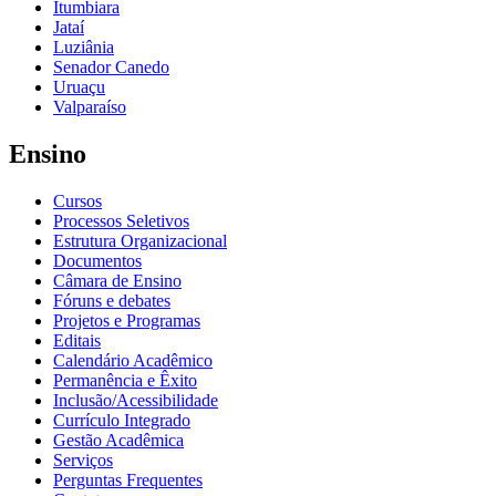
Itumbiara
Jataí
Luziânia
Senador Canedo
Uruaçu
Valparaíso
Ensino
Cursos
Processos Seletivos
Estrutura Organizacional
Documentos
Câmara de Ensino
Fóruns e debates
Projetos e Programas
Editais
Calendário Acadêmico
Permanência e Êxito
Inclusão/Acessibilidade
Currículo Integrado
Gestão Acadêmica
Serviços
Perguntas Frequentes