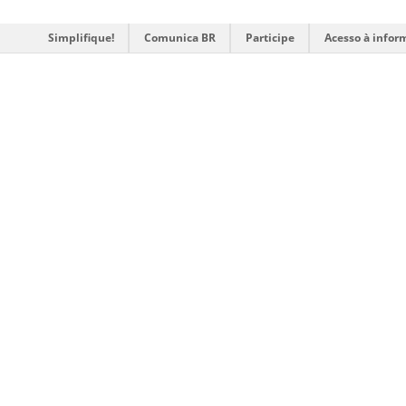
Simplifique!
Comunica BR
Participe
Acesso à infor