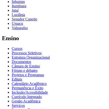
Inhumas
Itumbiara
Jataí
Luziânia
Senador Canedo
Uruaçu
Valparaíso
Ensino
Cursos
Processos Seletivos
Estrutura Organizacional
Documentos
Câmara de Ensino
Fóruns e debates
Projetos e Programas
Editais
Calendário Acadêmico
Permanência e Êxito
Inclusão/Acessibilidade
Currículo Integrado
Gestão Acadêmica
Serviços