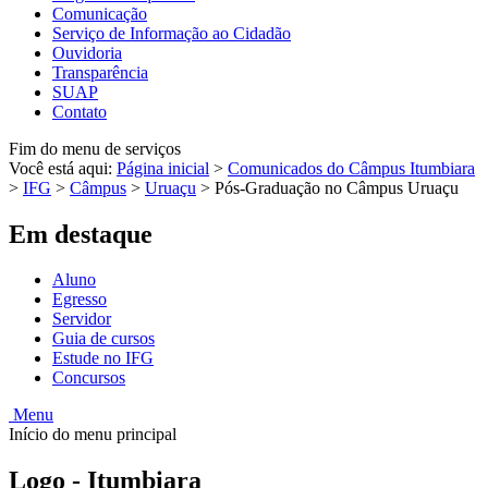
Comunicação
Serviço de Informação ao Cidadão
Ouvidoria
Transparência
SUAP
Contato
Fim do menu de serviços
Você está aqui:
Página inicial
>
Comunicados do Câmpus Itumbiara
>
IFG
>
Câmpus
>
Uruaçu
>
Pós-Graduação no Câmpus Uruaçu
Em destaque
Aluno
Egresso
Servidor
Guia de cursos
Estude no IFG
Concursos
Menu
Início do menu principal
Logo - Itumbiara