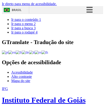
Ir direto para menu de acessibilidade.
BRASIL
Simplifique!
Ir para o conteúdo
1
Ir para o menu
2
Comunica BR
Ir para a busca
3
Ir para o rodapé
4
Participe
Acesso à informação
GTranslate - Tradução do site
Legislação
Canais
Opções de acessibilidade
Acessibilidade
Alto contraste
Mapa do site
IFG
Instituto Federal de Goiás