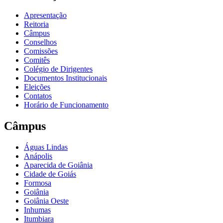
Apresentação
Reitoria
Câmpus
Conselhos
Comissões
Comitês
Colégio de Dirigentes
Documentos Institucionais
Eleições
Contatos
Horário de Funcionamento
Câmpus
Águas Lindas
Anápolis
Aparecida de Goiânia
Cidade de Goiás
Formosa
Goiânia
Goiânia Oeste
Inhumas
Itumbiara