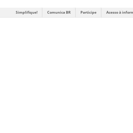
Simplifique!
Comunica BR
Participe
Acesso à infor