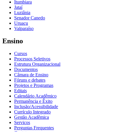
Itumbiara
Jataí
Luziânia
Senador Canedo
Uruaçu
Valparaíso
Ensino
Cursos
Processos Seletivos
Estrutura Organizacional
Documentos
Câmara de Ensino
Fóruns e debates
Projetos e Programas
Editais
Calendário Acadêmico
Permanência e Êxito
Inclusão/Acessibilidade
Currículo Integrado
Gestão Acadêmica
Serviços
Perguntas Frequentes