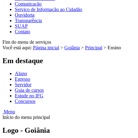
Comunicação
Serviço de Informação ao Cidadão
Ouvidoria
Transparência
SUAP
Contato
Fim do menu de serviços
Você está aqui:
Página inicial
>
Goiânia
>
Principal
>
Ensino
Em destaque
Aluno
Egresso
Servidor
Guia de cursos
Estude no IFG
Concursos
Menu
Início do menu principal
Logo - Goiânia