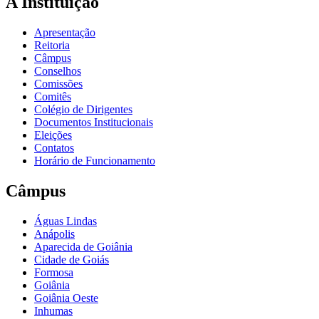
A Instituição
Apresentação
Reitoria
Câmpus
Conselhos
Comissões
Comitês
Colégio de Dirigentes
Documentos Institucionais
Eleições
Contatos
Horário de Funcionamento
Câmpus
Águas Lindas
Anápolis
Aparecida de Goiânia
Cidade de Goiás
Formosa
Goiânia
Goiânia Oeste
Inhumas