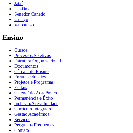
Jataí
Luziânia
Senador Canedo
Uruaçu
Valparaíso
Ensino
Cursos
Processos Seletivos
Estrutura Organizacional
Documentos
Câmara de Ensino
Fóruns e debates
Projetos e Programas
Editais
Calendário Acadêmico
Permanência e Êxito
Inclusão/Acessibilidade
Currículo Integrado
Gestão Acadêmica
Serviços
Perguntas Frequentes
Contato