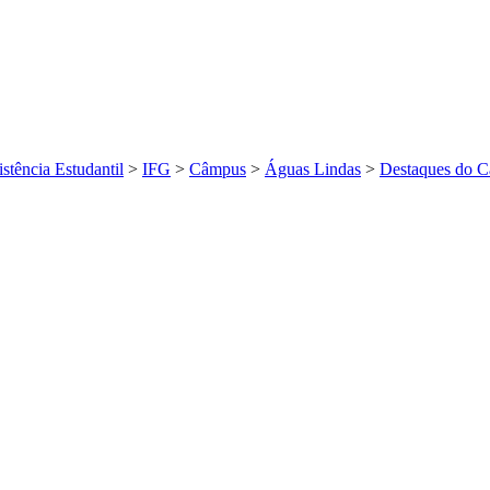
istência Estudantil
>
IFG
>
Câmpus
>
Águas Lindas
>
Destaques do 