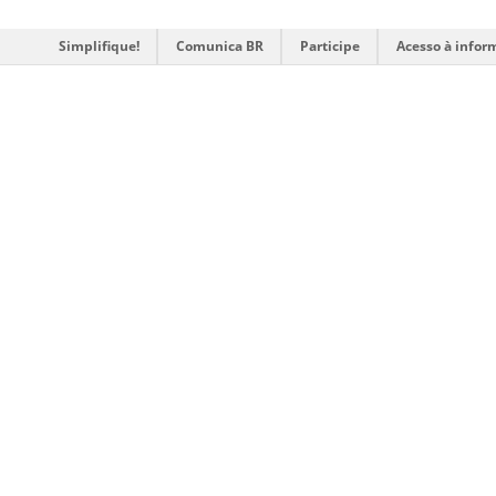
Simplifique!
Comunica BR
Participe
Acesso à infor