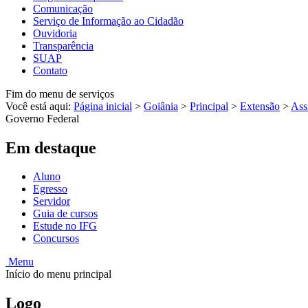
Comunicação
Serviço de Informação ao Cidadão
Ouvidoria
Transparência
SUAP
Contato
Fim do menu de serviços
Você está aqui:
Página inicial
>
Goiânia
>
Principal
>
Extensão
>
Ass
Governo Federal
Em destaque
Aluno
Egresso
Servidor
Guia de cursos
Estude no IFG
Concursos
Menu
Início do menu principal
Logo