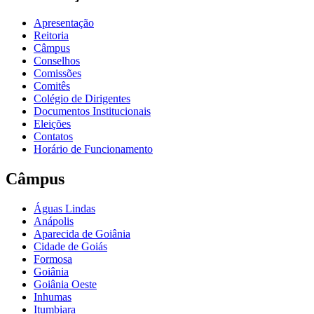
Apresentação
Reitoria
Câmpus
Conselhos
Comissões
Comitês
Colégio de Dirigentes
Documentos Institucionais
Eleições
Contatos
Horário de Funcionamento
Câmpus
Águas Lindas
Anápolis
Aparecida de Goiânia
Cidade de Goiás
Formosa
Goiânia
Goiânia Oeste
Inhumas
Itumbiara