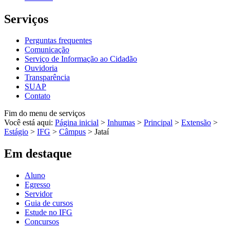
Serviços
Perguntas frequentes
Comunicação
Serviço de Informação ao Cidadão
Ouvidoria
Transparência
SUAP
Contato
Fim do menu de serviços
Você está aqui:
Página inicial
>
Inhumas
>
Principal
>
Extensão
>
Estágio
>
IFG
>
Câmpus
>
Jataí
Em destaque
Aluno
Egresso
Servidor
Guia de cursos
Estude no IFG
Concursos