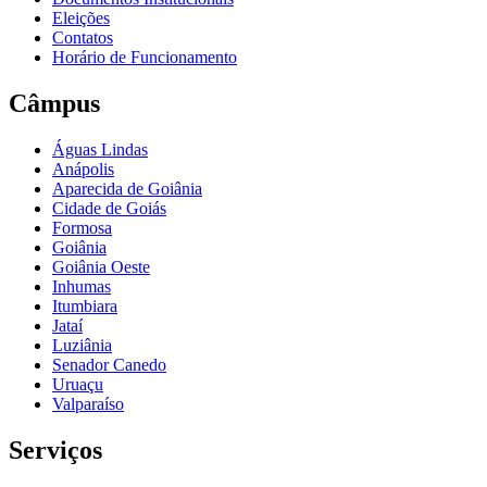
Eleições
Contatos
Horário de Funcionamento
Câmpus
Águas Lindas
Anápolis
Aparecida de Goiânia
Cidade de Goiás
Formosa
Goiânia
Goiânia Oeste
Inhumas
Itumbiara
Jataí
Luziânia
Senador Canedo
Uruaçu
Valparaíso
Serviços