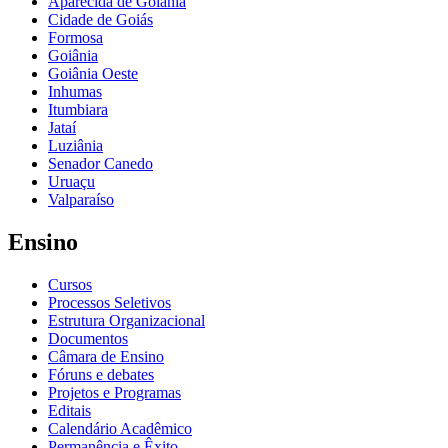
Aparecida de Goiânia
Cidade de Goiás
Formosa
Goiânia
Goiânia Oeste
Inhumas
Itumbiara
Jataí
Luziânia
Senador Canedo
Uruaçu
Valparaíso
Ensino
Cursos
Processos Seletivos
Estrutura Organizacional
Documentos
Câmara de Ensino
Fóruns e debates
Projetos e Programas
Editais
Calendário Acadêmico
Permanência e Êxito