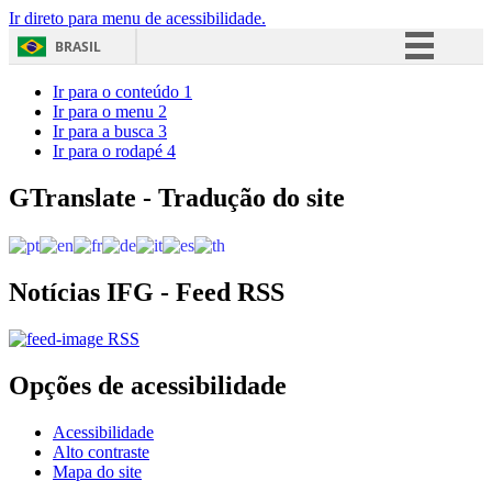
Ir direto para menu de acessibilidade.
BRASIL
Simplifique!
Ir para o conteúdo
1
Ir para o menu
2
Comunica BR
Ir para a busca
3
Ir para o rodapé
4
Participe
Acesso à informação
GTranslate - Tradução do site
Legislação
Canais
Notícias IFG - Feed RSS
RSS
Opções de acessibilidade
Acessibilidade
Alto contraste
Mapa do site