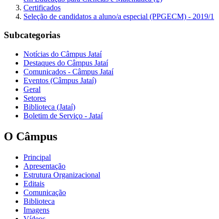
Certificados
Seleção de candidatos a aluno/a especial (PPGECM) - 2019/1
Subcategorias
Notícias do Câmpus Jataí
Destaques do Câmpus Jataí
Comunicados - Câmpus Jataí
Eventos (Câmpus Jataí)
Geral
Setores
Biblioteca (Jataí)
Boletim de Serviço - Jataí
O Câmpus
Principal
Apresentação
Estrutura Organizacional
Editais
Comunicação
Biblioteca
Imagens
Vídeos