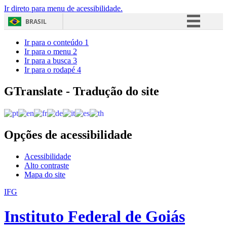
Ir direto para menu de acessibilidade.
BRASIL
Simplifique!
Ir para o conteúdo
1
Ir para o menu
2
Comunica BR
Ir para a busca
3
Ir para o rodapé
4
Participe
Acesso à informação
GTranslate - Tradução do site
Legislação
Canais
Opções de acessibilidade
Acessibilidade
Alto contraste
Mapa do site
IFG
Instituto Federal de Goiás