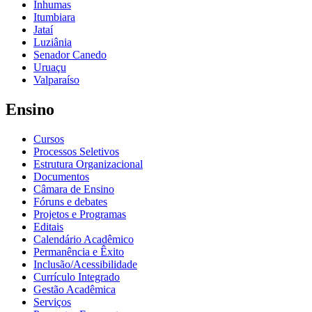
Inhumas
Itumbiara
Jataí
Luziânia
Senador Canedo
Uruaçu
Valparaíso
Ensino
Cursos
Processos Seletivos
Estrutura Organizacional
Documentos
Câmara de Ensino
Fóruns e debates
Projetos e Programas
Editais
Calendário Acadêmico
Permanência e Êxito
Inclusão/Acessibilidade
Currículo Integrado
Gestão Acadêmica
Serviços