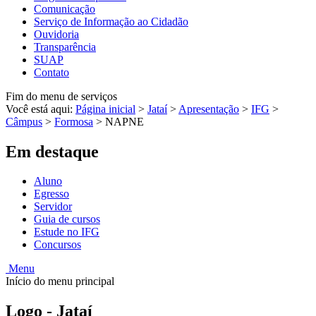
Comunicação
Serviço de Informação ao Cidadão
Ouvidoria
Transparência
SUAP
Contato
Fim do menu de serviços
Você está aqui:
Página inicial
>
Jataí
>
Apresentação
>
IFG
>
Câmpus
>
Formosa
>
NAPNE
Em destaque
Aluno
Egresso
Servidor
Guia de cursos
Estude no IFG
Concursos
Menu
Início do menu principal
Logo - Jataí