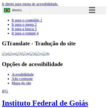
Ir direto para menu de acessibilidade.
BRASIL
Simplifique!
Ir para o conteúdo
1
Ir para o menu
2
Comunica BR
Ir para a busca
3
Ir para o rodapé
4
Participe
Acesso à informação
GTranslate - Tradução do site
Legislação
Canais
Opções de acessibilidade
Acessibilidade
Alto contraste
Mapa do site
IFG
Instituto Federal de Goiás