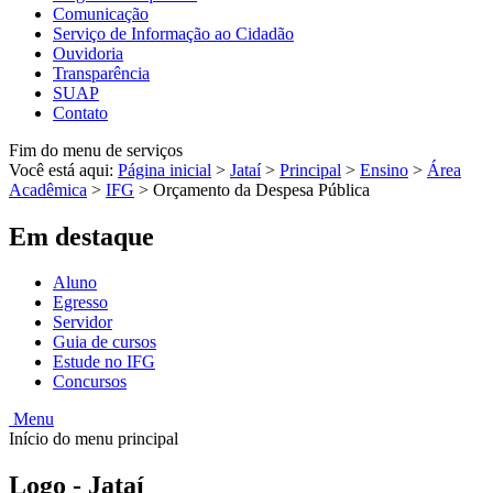
Comunicação
Serviço de Informação ao Cidadão
Ouvidoria
Transparência
SUAP
Contato
Fim do menu de serviços
Você está aqui:
Página inicial
>
Jataí
>
Principal
>
Ensino
>
Área
Acadêmica
>
IFG
>
Orçamento da Despesa Pública
Em destaque
Aluno
Egresso
Servidor
Guia de cursos
Estude no IFG
Concursos
Menu
Início do menu principal
Logo - Jataí