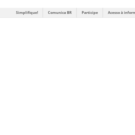
Simplifique!
Comunica BR
Participe
Acesso à infor