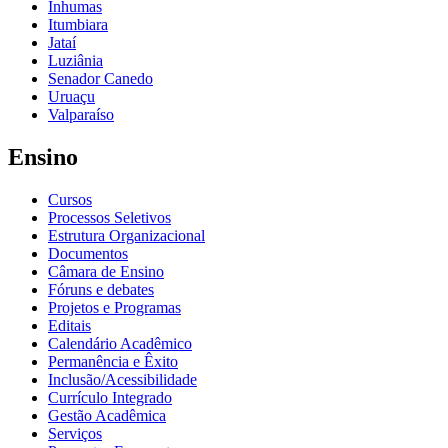
Inhumas
Itumbiara
Jataí
Luziânia
Senador Canedo
Uruaçu
Valparaíso
Ensino
Cursos
Processos Seletivos
Estrutura Organizacional
Documentos
Câmara de Ensino
Fóruns e debates
Projetos e Programas
Editais
Calendário Acadêmico
Permanência e Êxito
Inclusão/Acessibilidade
Currículo Integrado
Gestão Acadêmica
Serviços