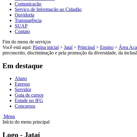
Comunicação
Serviço de Informação ao Cidadão
Ouvidoria
Transparência
SUAP
Contato
Fim do menu de serviços
Você está aqui:
Página inicial
>
Jataí
>
Principal
>
Ensino
>
Área Aca
preconceito, discriminação e pela promoção da diversidade, da inclus
Em destaque
Aluno
Egresso
Servidor
Guia de cursos
Estude no IFG
Concursos
Menu
Início do menu principal
Logo - Jataí