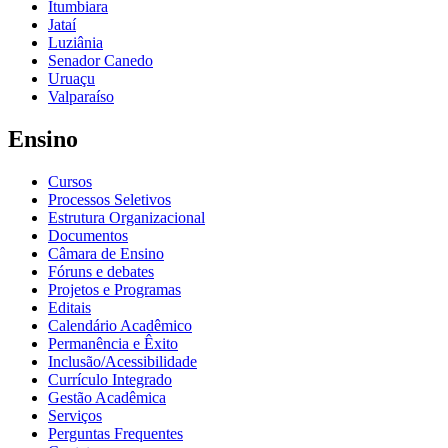
Itumbiara
Jataí
Luziânia
Senador Canedo
Uruaçu
Valparaíso
Ensino
Cursos
Processos Seletivos
Estrutura Organizacional
Documentos
Câmara de Ensino
Fóruns e debates
Projetos e Programas
Editais
Calendário Acadêmico
Permanência e Êxito
Inclusão/Acessibilidade
Currículo Integrado
Gestão Acadêmica
Serviços
Perguntas Frequentes