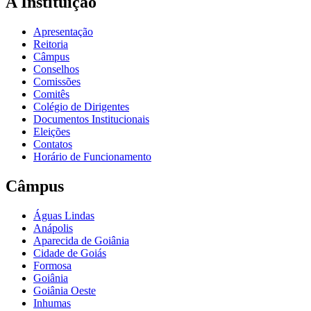
A Instituição
Apresentação
Reitoria
Câmpus
Conselhos
Comissões
Comitês
Colégio de Dirigentes
Documentos Institucionais
Eleições
Contatos
Horário de Funcionamento
Câmpus
Águas Lindas
Anápolis
Aparecida de Goiânia
Cidade de Goiás
Formosa
Goiânia
Goiânia Oeste
Inhumas