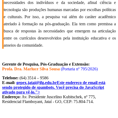
necessidades dos indivíduos e da sociedade, afinal ciência e
tecnologia são produções humanas marcadas por escolhas políticas
e culturais. Por isso, a pesquisa vai além do caráter acadêmico
atrelado à formação na pós-graduação. Ela tem como premissa a
busca de respostas às necessidades que emergem na articulação
entre os currículos desenvolvidos pela instituição educativa e os
anseios da comunidade.
Gerente de Pesquisa, Pós-Graduação e Extensão:
Profa. Dra. Marluce Silva Sousa
(Portaria nº 795/2026)
Telefone:
(64) 3514 – 9586
E-mail:
gepex.jatai@ifg.edu.br
Este endereço de email está
sendo protegido de spambots. Você precisa do JavaScript
ativado para vê-lo.
">
Endereço:
Av. Presidente Juscelino Kubitschek, nº 775,
Residencial Flamboyant, Jataí - GO, CEP: 75.804-714.