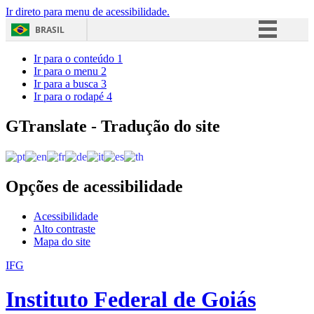
Ir direto para menu de acessibilidade.
BRASIL
Simplifique!
Ir para o conteúdo
1
Ir para o menu
2
Comunica BR
Ir para a busca
3
Ir para o rodapé
4
Participe
Acesso à informação
GTranslate - Tradução do site
Legislação
Canais
Opções de acessibilidade
Acessibilidade
Alto contraste
Mapa do site
IFG
Instituto Federal de Goiás