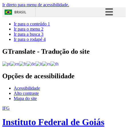
Ir direto para menu de acessibilidade.
BRASIL
Simplifique!
Ir para o conteúdo
1
Ir para o menu
2
Comunica BR
Ir para a busca
3
Ir para o rodapé
4
Participe
Acesso à informação
GTranslate - Tradução do site
Legislação
Canais
Opções de acessibilidade
Acessibilidade
Alto contraste
Mapa do site
IFG
Instituto Federal de Goiás