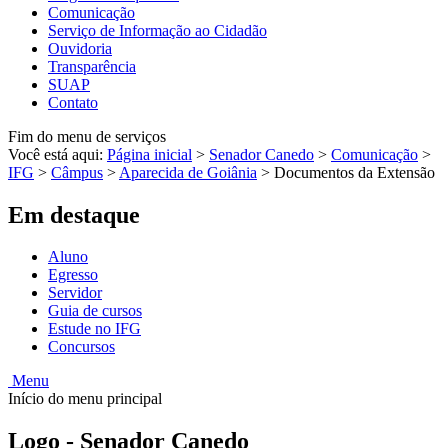
Comunicação
Serviço de Informação ao Cidadão
Ouvidoria
Transparência
SUAP
Contato
Fim do menu de serviços
Você está aqui:
Página inicial
>
Senador Canedo
>
Comunicação
>
IFG
>
Câmpus
>
Aparecida de Goiânia
>
Documentos da Extensão
Em destaque
Aluno
Egresso
Servidor
Guia de cursos
Estude no IFG
Concursos
Menu
Início do menu principal
Logo - Senador Canedo