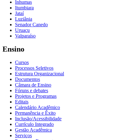
Inhumas
Itumbiara
Jataí
Luziânia
Senador Canedo
Uruaçu
Valparaíso
Ensino
Cursos
Processos Seletivos
Estrutura Organizacional
Documentos
Câmara de Ensino
Fóruns e debates
Projetos e Programas
Editais
Calendário Acadêmico
Permanência e Êxito
Inclusão/Acessibilidade
Currículo Integrado
Gestão Acadêmica
Serviços