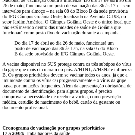
Nacional de Vacinação contra a Influenza. Do dia 17 de abril ao dia
26 de maio, funcionará um posto de vacinação das 8h às 17h – sem
intervalos para almoço – na sala 08 do Bloco B da sede provisória
do IFG Câmpus Goiânia Oeste, localizada na Avenida C-198, no
setor Jardim América. O Câmpus Goiânia Oeste é o único local que
não está inserido dentro das unidades de saúde de Goiânia que
funcionará como posto fixo de vacinação durante a campanha.
Do dia 17 de abril ao dia 26 de maio, funcionará um
posto de vacinação das 8h às 17h, na sala 05 do Bloco
B da sede provisória do IFG Câmpus Goiânia Oeste.
A vacina disponível no SUS protege contra os três subtipos do vírus
da gripe que mais circularam no país: A/H1N1; A/H3N2 e influenza
B. Os grupos prioritários devem se vacinar todos os anos, já que a
imunidade contra os vírus cai progressivamente e o vírus da gripe
passa por mutações frequentes. Além da apresentação obrigatória de
documento de identificação, para alguns grupos, é preciso
comprovar a necessidade de receber a vacina, como prescrição
médica, certidão de nascimento do bebê, cartão da gestante ou
documento profissional.
Cronograma de vacinação por grupos prioritários
17 a 20/04:
Trabalhadores da saúde