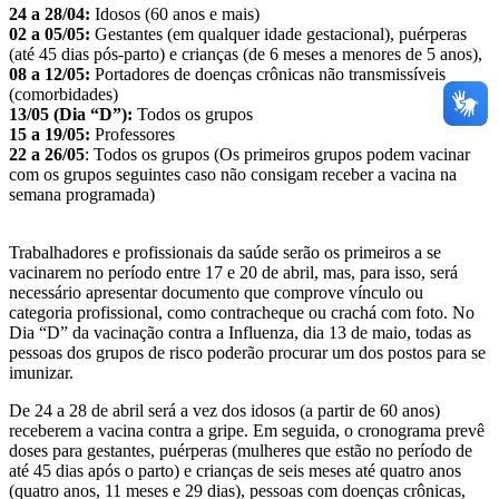
24 a 28/04:
Idosos (60 anos e mais)
02 a 05/05:
Gestantes (em qualquer idade gestacional), puérperas
(até 45 dias pós-parto) e crianças (de 6 meses a menores de 5 anos),
08 a 12/05:
Portadores de doenças crônicas não transmissíveis
(comorbidades)
13/05 (Dia “D”):
Todos os grupos
15 a 19/05:
Professores
22 a 26/05
: Todos os grupos (Os primeiros grupos podem vacinar
com os grupos seguintes caso não consigam receber a vacina na
semana programada)
Trabalhadores e profissionais da saúde serão os primeiros a se
vacinarem no período entre 17 e 20 de abril, mas, para isso, será
necessário apresentar documento que comprove vínculo ou
categoria profissional, como contracheque ou crachá com foto. No
Dia “D” da vacinação contra a Influenza, dia 13 de maio, todas as
pessoas dos grupos de risco poderão procurar um dos postos para se
imunizar.
De 24 a 28 de abril será a vez dos idosos (a partir de 60 anos)
receberem a vacina contra a gripe. Em seguida, o cronograma prevê
doses para gestantes, puérperas (mulheres que estão no período de
até 45 dias após o parto) e crianças de seis meses até quatro anos
(quatro anos, 11 meses e 29 dias), pessoas com doenças crônicas,