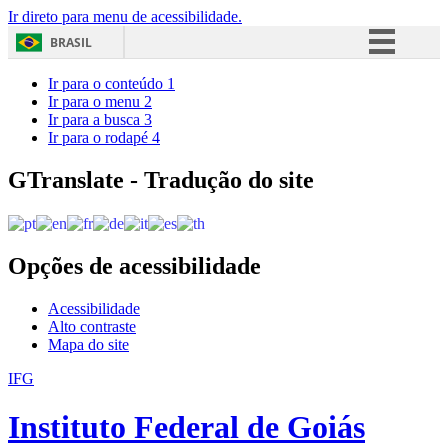
Ir direto para menu de acessibilidade.
BRASIL
Simplifique!
Ir para o conteúdo
1
Ir para o menu
2
Comunica BR
Ir para a busca
3
Ir para o rodapé
4
Participe
Acesso à informação
GTranslate - Tradução do site
Legislação
Canais
Opções de acessibilidade
Acessibilidade
Alto contraste
Mapa do site
IFG
Instituto Federal de Goiás