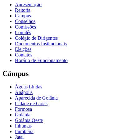
Apresentação
Reitoria
Câmpus
Conselhos
Comissões
Comitês
Colégio de Dirigentes
Documentos Institucionais
Eleições
Contatos
Horário de Funcionamento
Câmpus
Águas Lindas
Anápolis
Aparecida de Goiânia
Cidade de Goiás
Formosa
Goiânia
Goiânia Oeste
Inhumas
Itumbiara
Jataí