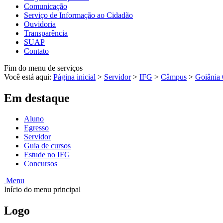
Comunicação
Serviço de Informação ao Cidadão
Ouvidoria
Transparência
SUAP
Contato
Fim do menu de serviços
Você está aqui:
Página inicial
>
Servidor
>
IFG
>
Câmpus
>
Goiânia 
Em destaque
Aluno
Egresso
Servidor
Guia de cursos
Estude no IFG
Concursos
Menu
Início do menu principal
Logo