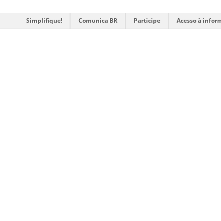
Simplifique!
Comunica BR
Participe
Acesso à infor