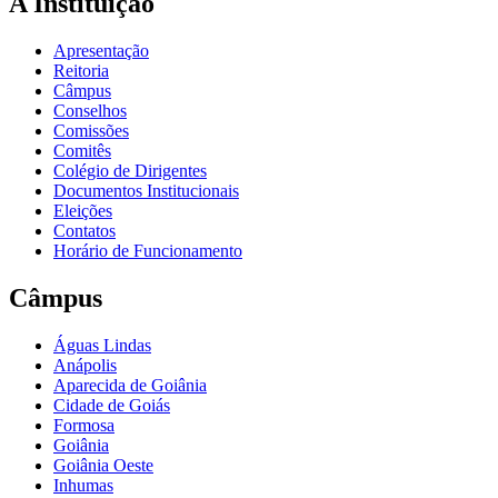
A Instituição
Apresentação
Reitoria
Câmpus
Conselhos
Comissões
Comitês
Colégio de Dirigentes
Documentos Institucionais
Eleições
Contatos
Horário de Funcionamento
Câmpus
Águas Lindas
Anápolis
Aparecida de Goiânia
Cidade de Goiás
Formosa
Goiânia
Goiânia Oeste
Inhumas