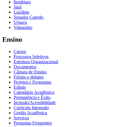
Itumbiara
Jataí
Luziânia
Senador Canedo
Uruaçu
Valparaíso
Ensino
Cursos
Processos Seletivos
Estrutura Organizacional
Documentos
Câmara de Ensino
Fóruns e debates
Projetos e Programas
Editais
Calendário Acadêmico
Permanência e Êxito
Inclusão/Acessibilidade
Currículo Integrado
Gestão Acadêmica
Serviços
Perguntas Frequentes