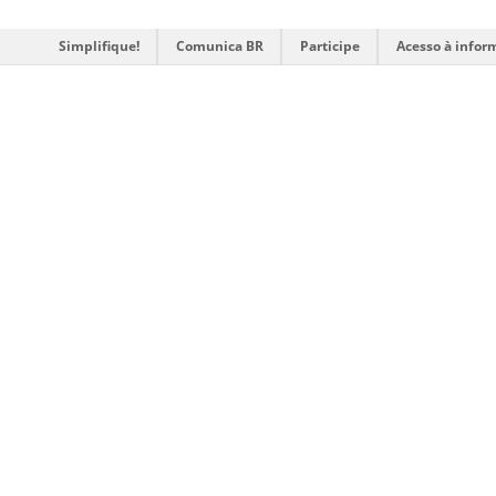
Simplifique!
Comunica BR
Participe
Acesso à infor