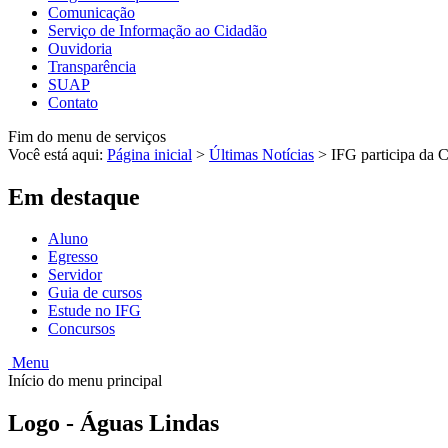
Comunicação
Serviço de Informação ao Cidadão
Ouvidoria
Transparência
SUAP
Contato
Fim do menu de serviços
Você está aqui:
Página inicial
>
Últimas Notícias
>
IFG participa da 
Em destaque
Aluno
Egresso
Servidor
Guia de cursos
Estude no IFG
Concursos
Menu
Início do menu principal
Logo - Águas Lindas